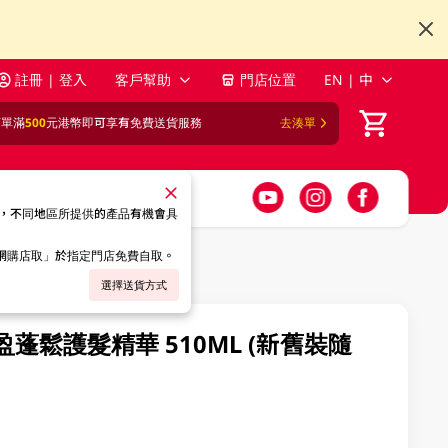
註冊 | 登入
客戶幫助
門店位置
EN | 中
訂單滿
500
元港幣即可享有免費送貨服務
去湊單
，不同地區所提供的產品有機會具
「網購店取」於指定門店免費自取。
選擇送貨方式
輕盈蓬鬆護髮精華 510ML (新舊裝隨