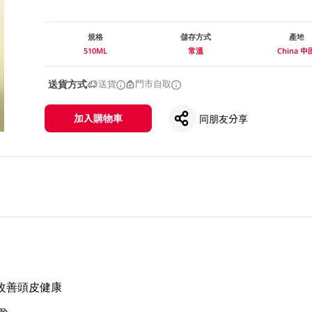
規格
儲存方式
產地
510ML
常溫
China 中
送貨方式
送貨
門市自取
加入購物車
同朋友分享
改善頭皮健康