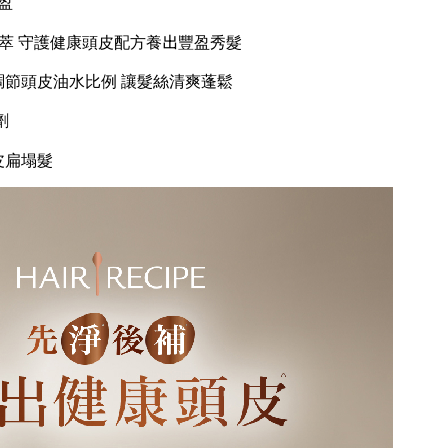
盈
萃 守護健康頭皮配方養出豐盈秀髮
節頭皮油水比例 讓髮絲清爽蓬鬆
劑
皮扁塌髮