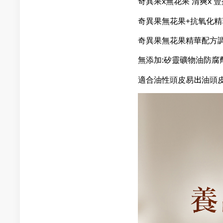
奇異果x無花果 清爽x 豐
奇異果無花果+抗氧化精
奇異果無花果精華配方調
無添加:矽靈礦物油防腐
適合油性頭皮易出油頭