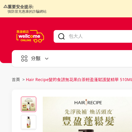
重要安全提示:
慎防冒充惠康的詐騙網站
V
alid Until 30 June 2026
分類
首頁
>
Hair Recipe髮的食譜無花果白茶輕盈蓬鬆護髮精華 510M