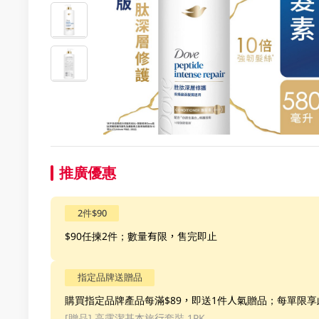
推廣優惠
2件$90
$90任揀2件；數量有限，售完即止
指定品牌送贈品
購買指定品牌產品每滿$89，即送1件人氣贈品；每單限
[贈品]
高露潔基本旅行套裝 1PK