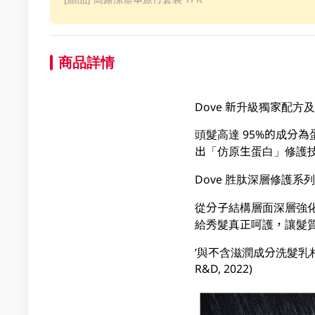
商品詳情
Dove 新升級獨家配
頭髮高達 95%的成分
出「仿原生蛋白」修護
Dove 胜肽深層修護系列
從分子結構層面深層強化
給秀髮真正呵護，讓髮
’與不含滋潤成分洗髮乳相
R&D, 2022)