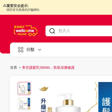
重要安全提示:
慎防冒充惠康的詐騙網站
V
alid Until 30 June 2026
分類
首頁
>
多芬護髮乳580ML - 胜肽深層修護