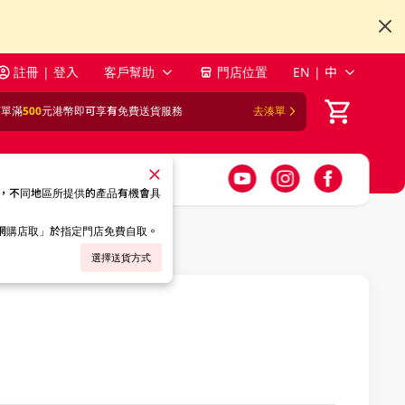
註冊 | 登入
客戶幫助
門店位置
EN | 中
訂單滿
500
元港幣即可享有免費送貨服務
去湊單
，不同地區所提供的產品有機會具
「網購店取」於指定門店免費自取。
選擇送貨方式