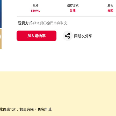
規格
儲存方式
產地
580ML
常溫
泰國
送貨方式
送貨
門市自取
加入購物車
同朋友分享
享此優惠1次；數量有限，售完即止