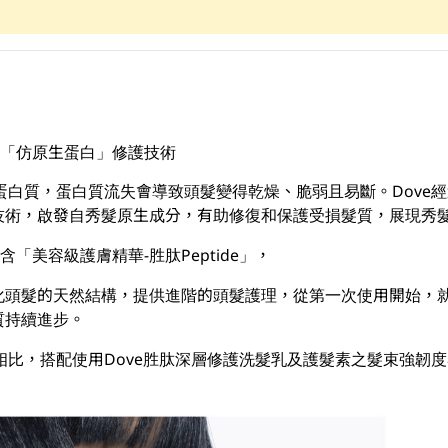
方及「仿原生蛋白」修護技術
為蛋白質，蛋白質流失會導致頭髮變得乾燥、脆弱且易斷。Dove經
技術，啟發自秀髮原生成分，有助修復和保護受損髮質，展現秀
含「美容級護膚精華-胜肽Peptide」，
頭髮的天然結構，提供進階的頭髮護理，從第一次使用開始，就能
質持續進步。
比，搭配使用Dove胜肽深層修護洗髮乳及護髮素之髮束強韌度為10倍