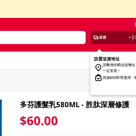
送貨
設置送貨地址
請新增你的送貨地址
一定差異。
買滿$50即可選擇
多芬護髮乳580ML - 胜肽深層修護
$60.00