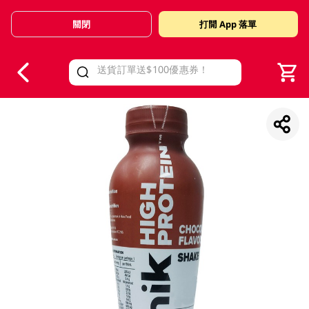
關閉
打開 App 落單
V
alid Until 30 June 2026