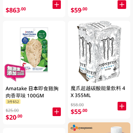
5LB (2.27KG)
$863
$59
.00
.00
魔爪超越碳酸能量飲料 4
Amatake 日本即食雞胸
X 355ML
肉香草味 100GM
3件$52
$58.00
$55
.00
$25.00
$20
.00