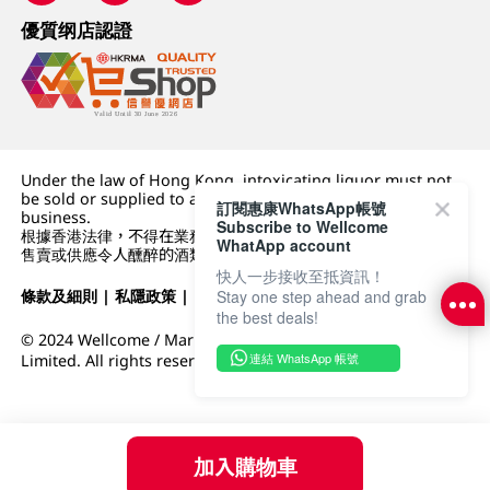
優質纲店認證
Under the law of Hong Kong, intoxicating liquor must not
be sold or supplied to a minor (under 18) in the course of
訂閱惠康WhatsApp帳號
business.
Subscribe to Wellcome
根據香港法律，不得在業務過程中，向未成年人 (18 歲以下人士)
WhatApp account
售賣或供應令人醺醉的酒類。
快人一步接收至抵資訊！
條款及細則
|
私隱政策
|
DFI零售集團
Stay one step ahead and grab
the best deals!
© 2024 Wellcome / Market Place. The Dairy Farm Company
連結 WhatsApp 帳號
Limited. All rights reserved.
加入購物車