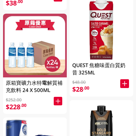
$38
.00
QUEST 焦糖味蛋白質奶
昔 325ML
原箱寶礦力水特電解質補
$48.00
$28
.00
充飲料 24 X 500ML
$252.00
$228
.00