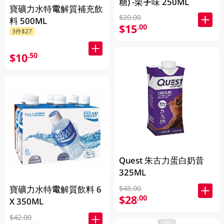
糖) -栗子味 250ML
寶礦力水特電解質補充飲
$20.00
料 500ML
$15
.00
3件$27
$10
.50
Quest 朱古力蛋白奶昔
325ML
寶礦力水特電解質飲料 6
$48.00
$28
.00
X 350ML
$42.00