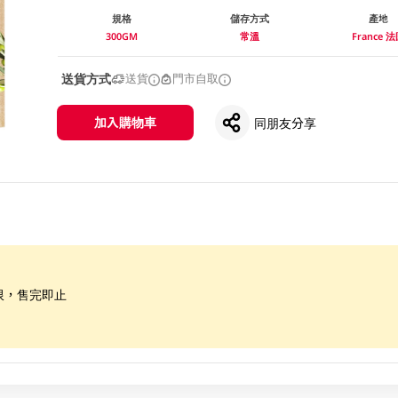
規格
儲存方式
產地
300GM
常溫
France 
送貨方式
送貨
門市自取
加入購物車
同朋友分享
限，售完即止