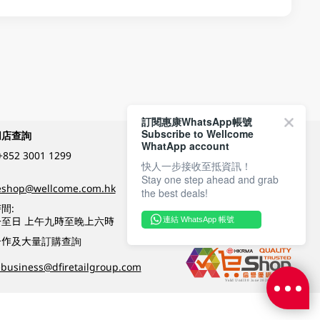
訂閱惠康WhatsApp帳號
Subscribe to Wellcome
網店查詢
付款方式
WhatApp account
+852 3001 1299
快人一步接收至抵資訊！
Stay one step ahead and grab
關注我們
eshop@wellcome.com.hk
the best deals!
間:
至日 上午九時至晚上六時
連結 WhatsApp 帳號
優質纲店認證
合作及大量訂購查詢
business@dfiretailgroup.com