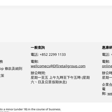
一般查詢
惠康
電話:
+852 2299 1133
電話:
務
電郵:
電郵:
wellcomecs@DFIretailgroup.com
onlin
App 條款及細則
辦公時間:
辦公時
政策
星期一至五 上午九時至下午五時 (星期
星期一
六、日及公眾假期休息)
企業
電
郵:
we
o a minor (under 18) in the course of business.