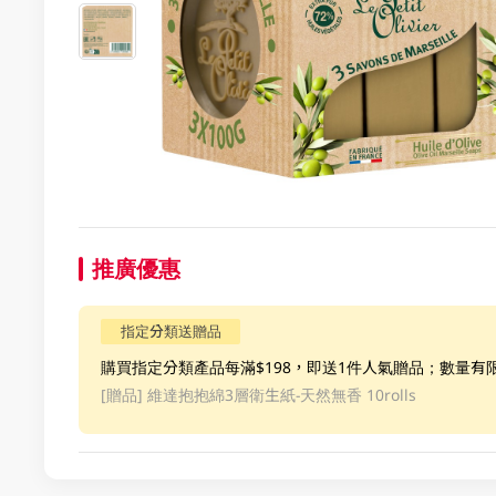
推廣優惠
指定分類送贈品
購買指定分類產品每滿$198，即送1件人氣贈品；數量有
[贈品]
維達抱抱綿3層衛生紙-天然無香 10rolls