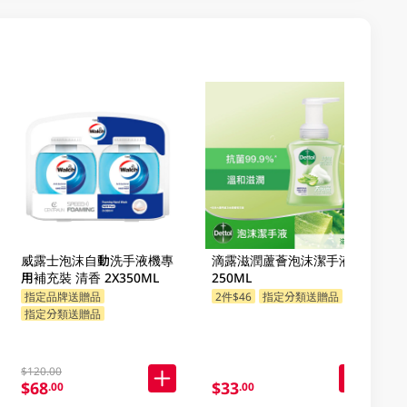
威露士泡沫自動洗手液機專
滴露滋潤蘆薈泡沫潔手液
用補充裝 清香 2X350ML
250ML
指定品牌送贈品
2件$46
指定分類送贈品
指定分類送贈品
$120.00
$68
$33
.00
.00