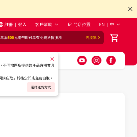
註冊 | 登入
客戶幫助
門店位置
EN | 中
訂單滿
500
元港幣即可享有免費送貨服務
去湊單
，不同地區所提供的產品有機會具
「網購店取」於指定門店免費自取。
選擇送貨方式