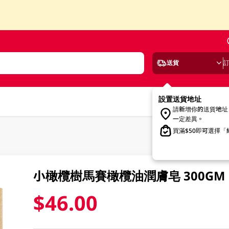
送貨
設置送貨地址
請新增你的送貨地址
一定差異。
買滿$50即可選擇
小橄欖樹馬賽橄欖油潤膚皂 300GM
$46.00