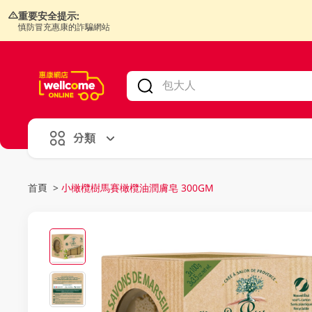
重要安全提示:
慎防冒充惠康的詐騙網站
V
alid Until 30 June 2026
分類
首頁
>
小橄欖樹馬賽橄欖油潤膚皂 300GM