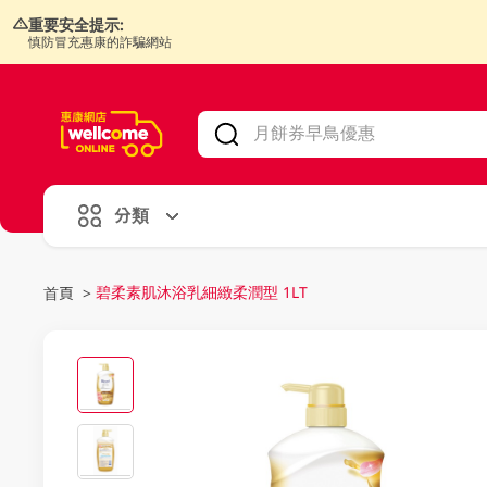
重要安全提示:
慎防冒充惠康的詐騙網站
V
alid Until 30 June 2026
分類
碧柔素肌沐浴乳細緻柔潤型 1LT
首頁
>