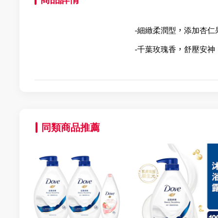
-細緻柔潤型，添加杏
-千葉玫瑰香，舒壓安
同類商品推薦