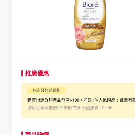
推廣優惠
指定分類送贈品
購買指定分類產品每滿$198，即送1件人氣贈品；數量有
[贈品]
維達抱抱綿3層衛生紙-天然無香 10rolls
商品詳情