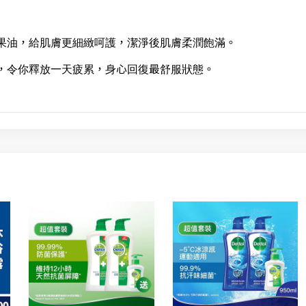
仁果油，給肌膚更細緻呵護，潔淨後肌膚柔潤飽滿。
神，令你釋放一天疲累，身心回復最舒服狀態。