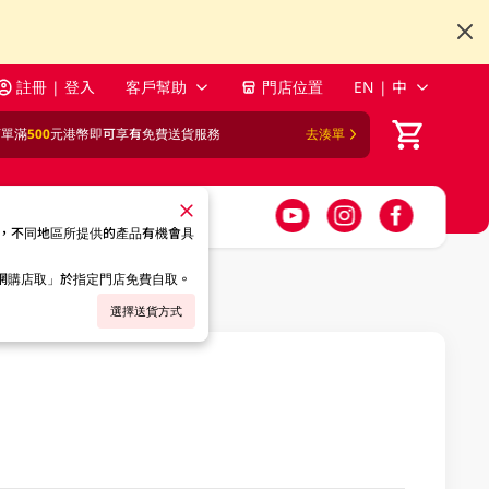
註冊 | 登入
客戶幫助
門店位置
EN | 中
訂單滿
500
元港幣即可享有免費送貨服務
去湊單
，不同地區所提供的產品有機會具
「網購店取」於指定門店免費自取。
選擇送貨方式