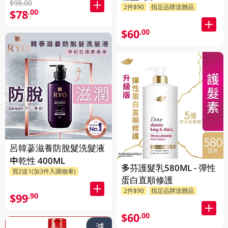
$98.00
2件$90
指定品牌送贈品
$78
.00
$60
.00
呂韓蔘滋養防脫髮洗髮液
中乾性 400ML
多芬護髮乳580ML - 彈性
買2送1(加3件入購物車)
蛋白直順修護
2件$90
指定品牌送贈品
$99
.90
$60
.00