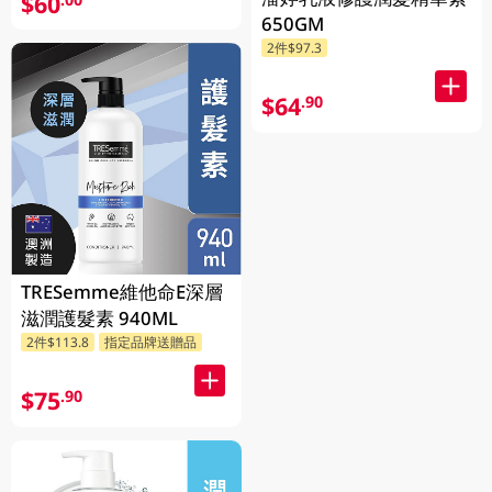
$60
650GM
2件$97.3
$64
.90
TRESemme維他命E深層
滋潤護髮素 940ML
2件$113.8
指定品牌送贈品
$75
.90