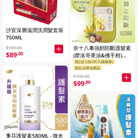
沙宣深層滋潤洗潤髮套裝
750ML
奈十八本強韌防斷護髮素
$100.00
$89
.00
(犘洛哥果油&佛手柑)
買2送1(加3件入購物車)
550ML
指定品牌送贈品
$100.00
$99
.90
多芬護髮素580ML - 微米