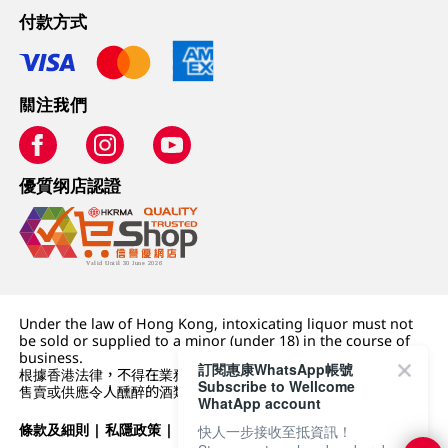
付款方式
關注我們
優質纲店認證
Under the law of Hong Kong, intoxicating liquor must not
be sold or supplied to a minor (under 18) in the course of
business.
訂閱惠康WhatsApp帳號
根據香港法律，不得在業務過程中，向未成年人 (18 歲以下人士)
Subscribe to Wellcome
售賣或供應令人醺醉的酒類。
WhatApp account
條款及細則
|
私隱政策
|
DFI零售集團
快人一步接收至抵資訊！