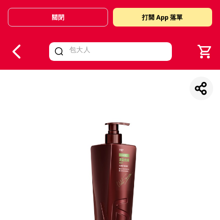
關閉
打開 App 落單
V
alid Until 30 June 2026