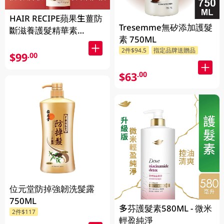
HAIR RECIPE蘋果生薑防
Tresemme無矽添加護髮
斷滋養護髮精華素
素 750ML
530GM
2件$94.5
指定品牌送贈品
$99
.00
$63
.00
位元堂防掉強韌洗髲露
750ML
多芬護髮素580ML - 微米
2件$117
輕盈純淨