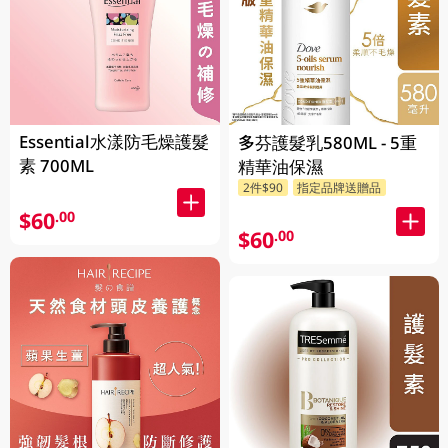
Essential水漾防毛燥護髮
多芬護髮乳580ML - 5重
素 700ML
精華油保濕
2件$90
指定品牌送贈品
$60
.00
$60
.00