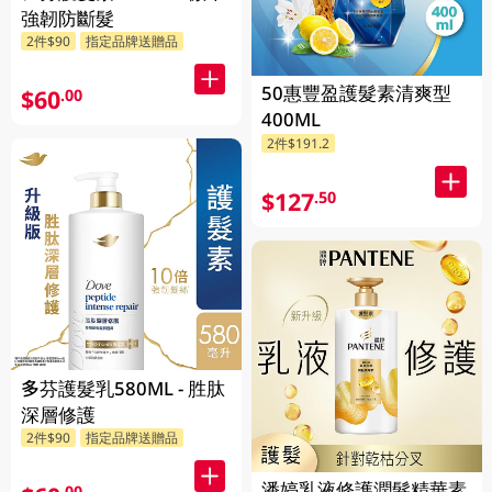
強韌防斷髮
2件$90
指定品牌送贈品
50惠豐盈護髮素清爽型
$60
.00
400ML
2件$191.2
$127
.50
多芬護髮乳580ML - 胜肽
深層修護
2件$90
指定品牌送贈品
潘婷乳液修護潤髮精華素
.00