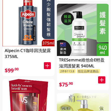
Alpecin C1咖啡因洗髮露
375ML
TRESemme維他命E輕盈
滋潤護髮素 940ML
$99
.00
2件$113.8
指定品牌送贈品
$75
.90