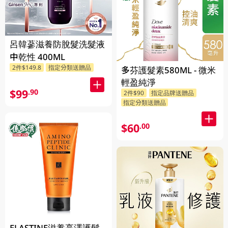
呂韓蔘滋養防脫髮洗髮液
中乾性 400ML
2件$149.8
指定分類送贈品
多芬護髮素580ML - 微米
輕盈純淨
$99
.90
2件$90
指定品牌送贈品
指定分類送贈品
$60
.00
ELASTINE滋養亮澤護髮