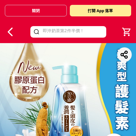
關閉
打開 App 落單
V
alid Until 30 June 2026