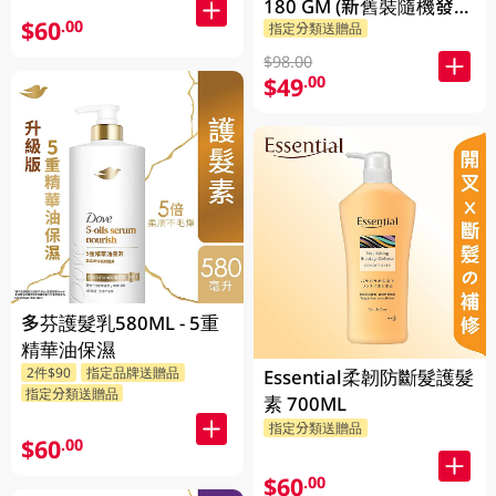
180 GM (新舊裝隨機發
$60
.00
指定分類送贈品
貨)
$98.00
$49
.00
多芬護髮乳580ML - 5重
精華油保濕
2件$90
指定品牌送贈品
Essential柔韌防斷髮護髮
指定分類送贈品
素 700ML
指定分類送贈品
$60
.00
$60
.00