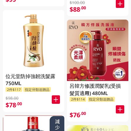
$100.00
$88
.00
位元堂防掉強韌洗髲露
750ML
呂韓方修護潤髪乳(受損
2件$117
指定分類送贈品
髮質適用) 480ML
$98.00
2件$114
指定分類送贈品
$78
.00
$76
.00