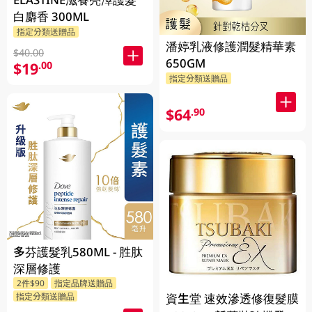
白麝香 300ML
指定分類送贈品
潘婷乳液修護潤髮精華素
$40.00
650GM
$19
.00
指定分類送贈品
$64
.90
多芬護髮乳580ML - 胜肽
深層修護
2件$90
指定品牌送贈品
資生堂 速效滲透修復髮膜
指定分類送贈品