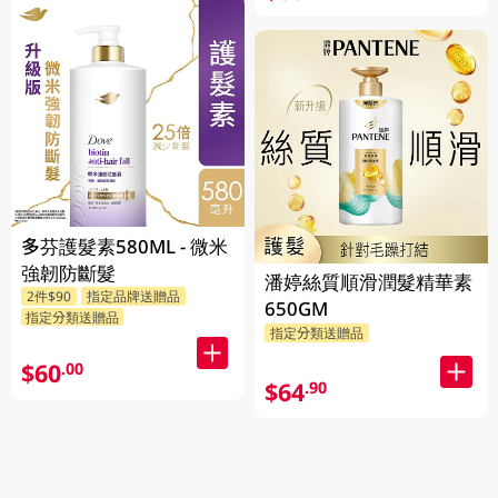
多芬護髮素580ML - 微米
強韌防斷髮
潘婷絲質順滑潤髮精華素
2件$90
指定品牌送贈品
650GM
指定分類送贈品
指定分類送贈品
$60
.00
$64
.90