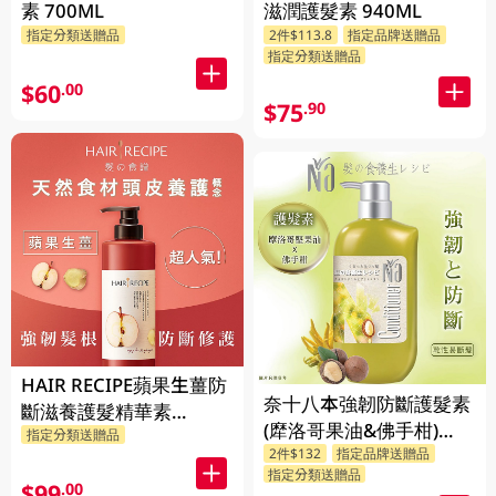
素 700ML
滋潤護髮素 940ML
指定分類送贈品
2件$113.8
指定品牌送贈品
指定分類送贈品
$60
.00
$75
.90
HAIR RECIPE蘋果生薑防
奈十八本強韌防斷護髮素
斷滋養護髮精華素
(犘洛哥果油&佛手柑)
指定分類送贈品
530GM
2件$132
指定品牌送贈品
550ML
指定分類送贈品
$99
.00