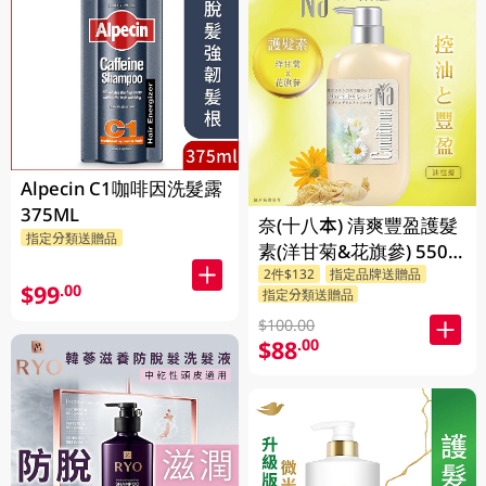
Alpecin C1咖啡因洗髮露
375ML
奈(十八本) 清爽豐盈護髮
指定分類送贈品
素(洋甘菊&花旗參) 550
2件$132
指定品牌送贈品
ML
$99
.00
指定分類送贈品
$100.00
$88
.00