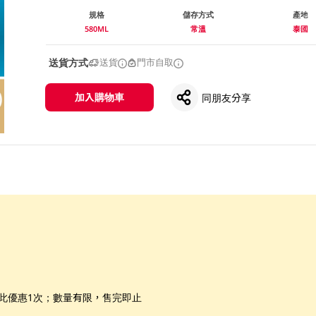
規格
儲存方式
產地
580ML
常溫
泰國
送貨方式
送貨
門市自取
加入購物車
同朋友分享
享此優惠1次；數量有限，售完即止