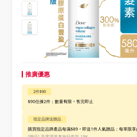
推廣優惠
2件$90
$90任揀2件；數量有限，售完即止
指定品牌送贈品
購買指定品牌產品每滿$89，即送1件人氣贈品；每單限
[贈品]
高露潔基本旅行套裝 1PK