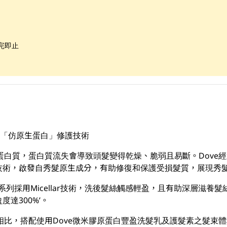
完即止
方及「仿原生蛋白」修護技術
為蛋白質，蛋白質流失會導致頭髮變得乾燥、脆弱且易斷。Dove經
技術，啟發自秀髮原生成分，有助修復和保護受損髮質，展現秀
系列採用Micellar技術，洗後髮絲觸感輕盈，且有助深層滋養
達300%’。
比，搭配使用Dove微米膠原蛋白豐盈洗髮乳及護髮素之髮束體積為3倍(