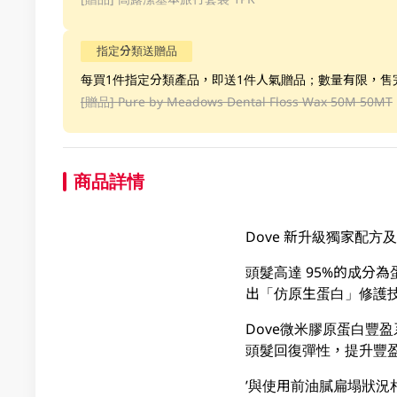
指定分類送贈品
每買1件指定分類產品，即送1件人氣贈品；數量有限，售
[贈品]
Pure by Meadows Dental Floss Wax 50M 50MT
商品詳情
Dove 新升級獨家配
頭髮高達 95%的成分
出「仿原生蛋白」修護
Dove微米膠原蛋白豐盈
頭髮回復彈性，提升豐盈度
’與使用前油膩扁塌狀況相