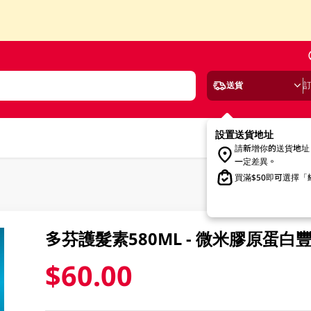
送貨
設置送貨地址
請新增你的送貨地址
一定差異。
買滿$50即可選擇
多芬護髮素580ML - 微米膠原蛋白
$60.00