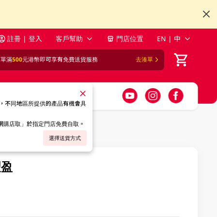
註冊 | 登入
客戶幫助
門店位置
EN | 中
訂單滿
500
元港幣即可享有免費送貨服務
去湊單
，不同地區所提供的產品有機會具
「網購店取」於指定門店免費自取。
選擇送貨方式
豐盈