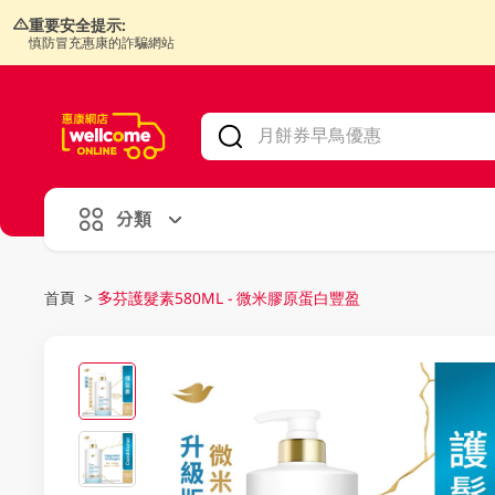
重要安全提示:
慎防冒充惠康的詐騙網站
V
alid Until 30 June 2026
分類
首頁
>
多芬護髮素580ML - 微米膠原蛋白豐盈