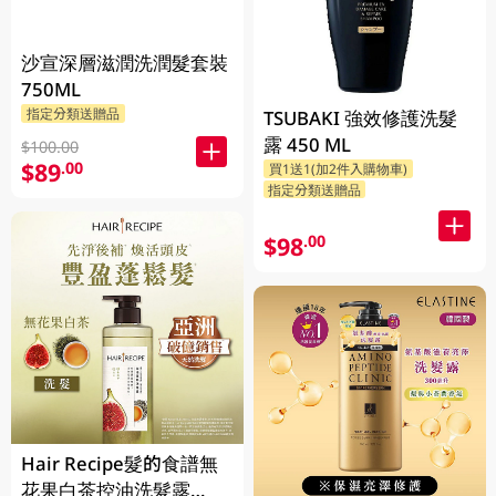
沙宣深層滋潤洗潤髮套裝
750ML
指定分類送贈品
TSUBAKI 強效修護洗髮
露 450 ML
$100.00
$89
.00
買1送1(加2件入購物車)
指定分類送贈品
$98
.00
Hair Recipe髮的食譜無
花果白茶控油洗髮露