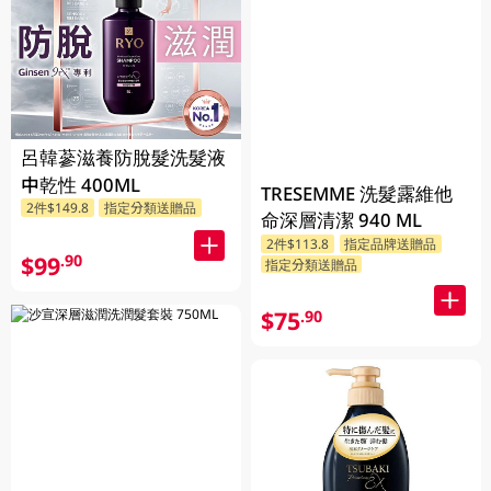
呂韓蔘滋養防脫髮洗髮液
中乾性 400ML
TRESEMME 洗髮露維他
2件$149.8
指定分類送贈品
命深層清潔 940 ML
2件$113.8
指定品牌送贈品
$99
.90
指定分類送贈品
$75
.90