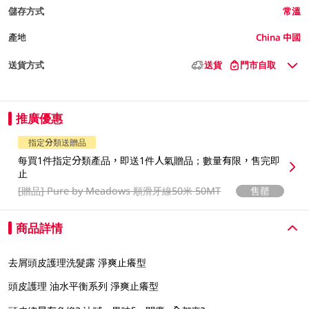
儲存方式
常溫
產地
China 中國
送貨方式
送貨
門市自取
推廣優惠
指定分類送贈品
每買1件指定分類產品，即送1件人氣贈品；數量有限，售完即
止
[贈品]
Pure by Meadows 順滑牙線50米 50MT
售罄
商品詳情
去屑頭皮護理洗髮露 淨爽止癢型
頭皮護理 油水平衡系列 淨爽止癢型