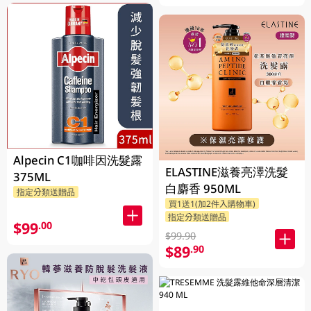
Alpecin C1咖啡因洗髮露
ELASTINE滋養亮澤洗髮
375ML
白麝香 950ML
指定分類送贈品
買1送1(加2件入購物車)
指定分類送贈品
$99
.00
$99.90
$89
.90