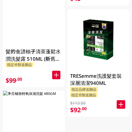
髮的食譜柚子清茶蓬鬆水
潤洗髮露 510ML (新舊包
指定分類送贈品
裝隨機發貨)
TRESemme洗護髮套裝
$99
.00
深層清潔940ML
指定品牌送贈品
指定分類送贈品
$113.50
$92
.00