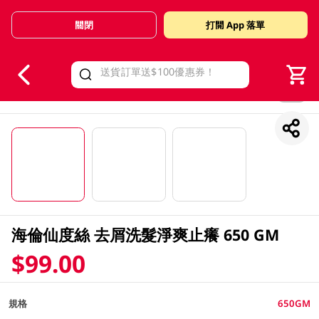
關閉
打開 App 落單
V
alid Until 30 June 2026
1/3
海倫仙度絲 去屑洗髮淨爽止癢 650 GM
$99.00
規格
650GM