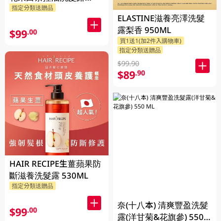
指定分類送贈品
510ML(新舊裝隨機發貨)
ELASTINE滋養亮澤洗髮
露梨香 950ML
$99
.00
買1送1(加2件入購物車)
指定分類送贈品
$99.90
$89
.90
HAIR RECIPE生薑蘋果防
斷滋養洗髮露 530ML
指定分類送贈品
奈(十八本) 清爽豐盈洗髮
$99
.00
露(洋甘菊&花旗參) 550