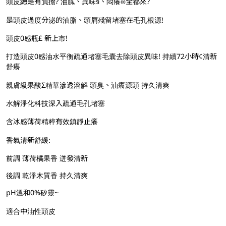
頭皮總是有負擔? 油膩、異味§、悶癢∞全都來?
是頭皮過度分泌的油脂、頭屑殘留堵塞在毛孔根源!
頭皮0感瓶£ 新上市!
打造頭皮0感油水平衡疏通堵塞毛囊去除頭皮異味! 持續72小時¢清新
舒癢
親膚級果酸Σ精華滲透溶解 頭臭、油癢源頭 持久清爽
水解淨化科技深入疏通毛孔堵塞
含冰感薄荷精粹有效鎮靜止癢
香氣清新舒緩:
前調 薄荷橘果香 迸發清新
後調 乾淨木質香 持久清爽
pH溫和0%矽靈~
適合中油性頭皮