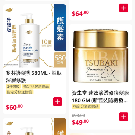
$64
.90
多芬護髮乳580ML - 胜肽
深層修護
2件$90
指定品牌送贈品
資生堂 速效滲透修復髮膜
指定分類送贈品
180 GM (新舊裝隨機發
$60
.00
指定分類送贈品
貨)
$98.00
$49
.00