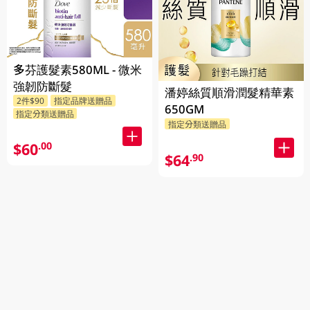
多芬護髮素580ML - 微米
強韌防斷髮
潘婷絲質順滑潤髮精華素
2件$90
指定品牌送贈品
650GM
指定分類送贈品
指定分類送贈品
$60
.00
$64
.90