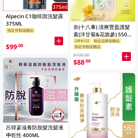
Alpecin C1咖啡因洗髮露
375ML
奈(十八本) 清爽豐盈護髮
指定分類送贈品
素(洋甘菊&花旗參) 550
2件$132
指定品牌送贈品
ML
$99
.00
指定分類送贈品
$100.00
$88
.00
呂韓蔘滋養防脫髮洗髮液
中乾性 400ML