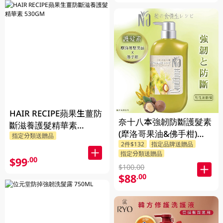
HAIR RECIPE蘋果生薑防
奈十八本強韌防斷護髮素
斷滋養護髮精華素
(犘洛哥果油&佛手柑)
指定分類送贈品
530GM
2件$132
指定品牌送贈品
550ML
指定分類送贈品
$99
.00
$100.00
$88
.00