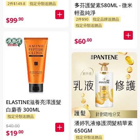
2件$149.8
指定分類送贈品
多芬護髮素580ML - 微米
輕盈純淨
$99
.90
2件$90
指定品牌送贈品
指定分類送贈品
$60
.00
ELASTINE滋養亮澤護髮
白麝香 300ML
指定分類送贈品
潘婷乳液修護潤髮精華素
$40.00
650GM
$19
.00
指定分類送贈品