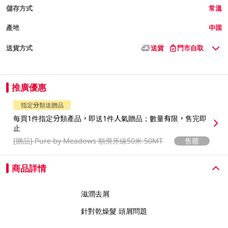
儲存方式
常溫
產地
中國
送貨方式
送貨
門市自取
推廣優惠
指定分類送贈品
每買1件指定分類產品，即送1件人氣贈品；數量有限，售完即
止
[贈品]
Pure by Meadows 順滑牙線50米 50MT
售罄
商品詳情
滋潤去屑
針對乾燥髮 頭屑問題