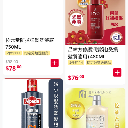
位元堂防掉強韌洗髲露
750ML
呂韓方修護潤髪乳(受損
2件$117
指定分類送贈品
髮質適用) 480ML
$98.00
2件$114
指定分類送贈品
$78
.00
$76
.00