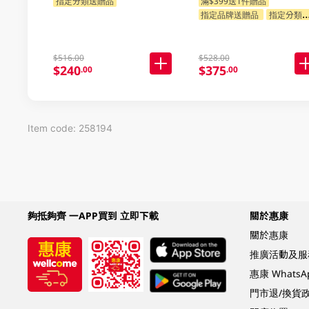
23P.MEADOWS GM
指定分類送贈品
滿$399送1件贈品
指定品牌送贈品
指定分類送贈品
$516.00
$528.00
$240
$375
.00
.00
Item code: 258194
夠抵夠齊 一APP買到 立即下載
關於惠康
關於惠康
推廣活動及服
惠康 Whats
門市退/換貨