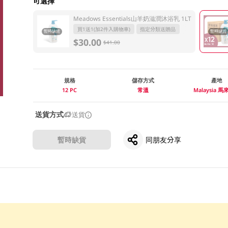
可選擇
Meadows Essentials山羊奶滋潤沐浴乳 1LT
買1送1(加2件入購物車)
指定分類送贈品
暫時缺貨
暫時缺貨
$30.00
$41.00
規格
儲存方式
產地
12 PC
常溫
Malaysia 
送貨方式
送貨
暫時缺貨
同朋友分享