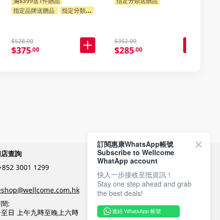
滿$399送1件贈品
指定分類送贈品
指定品牌送贈品
指定分類送贈品
$528.00
$352.00
$375
$285
.00
.00
訂閱惠康WhatsApp帳號
Subscribe to Wellcome
網店查詢
付款方式
WhatApp account
+852 3001 1299
快人一步接收至抵資訊！
Stay one step ahead and grab
關注我們
eshop@wellcome.com.hk
the best deals!
間:
至日 上午九時至晚上六時
連結 WhatsApp 帳號