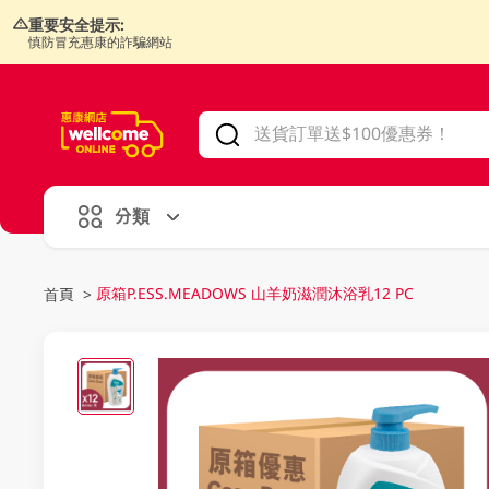
重要安全提示:
慎防冒充惠康的詐騙網站
V
alid Until 30 June 2026
分類
原箱P.ESS.MEADOWS 山羊奶滋潤沐浴乳12 PC
首頁
>