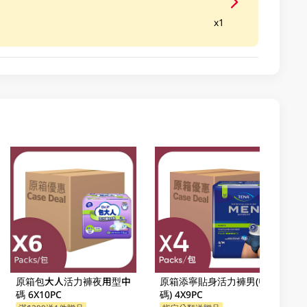
x1
原箱包大人活力褲夜用型中
原箱添寧貼身活力褲男(中
碼 6X10PC
碼) 4X9PC