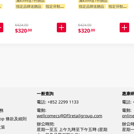
滿$399送1件贈品
滿$399送1件贈品
指定品牌送贈品
指定分類送贈品
指定品牌送贈品
指定分類送贈品
$424.00
$424.00
$320
$320
.00
.00
一般查詢
惠康
電話:
+852 2299 1133
電話:
務
電郵:
電郵:
wellcomecs@DFIretailgroup.com
onlin
App 條款及細則
辦公時間:
辦公時
政策
星期一至五 上午九時至下午五時 (星期
星期一