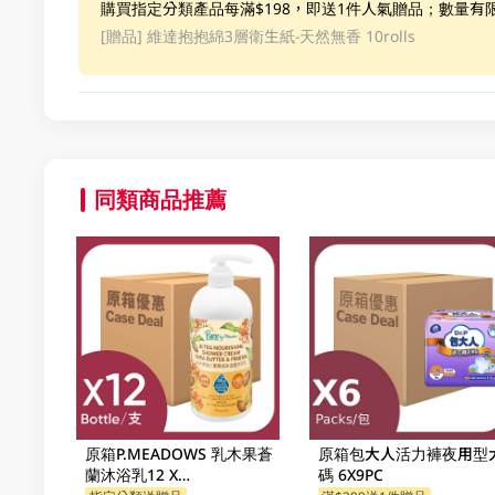
購買指定分類產品每滿$198，即送1件人氣贈品；數量有
[贈品]
維達抱抱綿3層衛生紙-天然無香 10rolls
同類商品推薦
原箱P.MEADOWS 乳木果蒼
原箱包大人活力褲夜用型
蘭沐浴乳12 X
碼 6X9PC