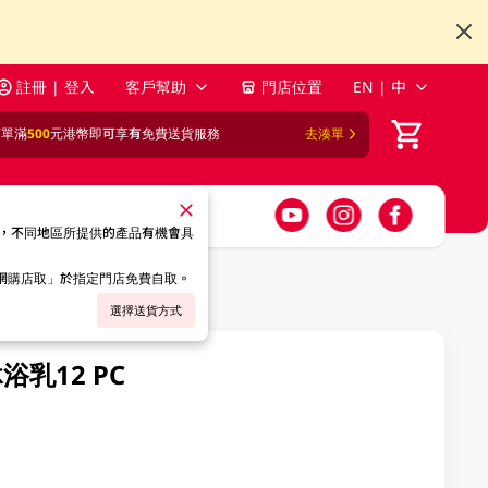
註冊 | 登入
客戶幫助
門店位置
EN | 中
訂單滿
500
元港幣即可享有免費送貨服務
去湊單
，不同地區所提供的產品有機會具
「網購店取」於指定門店免費自取。
選擇送貨方式
浴乳12 PC