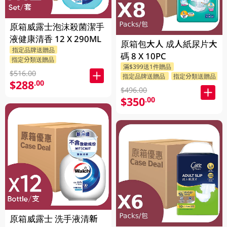
原箱威露士泡沫殺菌潔手
液健康清香 12 X 290ML
原箱包大人 成人紙尿片大
指定品牌送贈品
碼 8 X 10PC
指定分類送贈品
滿$399送1件贈品
$516.00
指定品牌送贈品
指定分類送贈品
$288
.00
$496.00
$350
.00
原箱威露士 洗手液清新