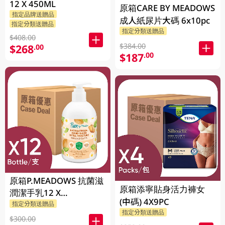
12 X 450ML
原箱CARE BY MEADOWS
指定品牌送贈品
成人紙尿片大碼 6x10pc
指定分類送贈品
指定分類送贈品
$408.00
$384.00
$268
.00
$187
.00
原箱P.MEADOWS 抗菌滋
原箱添寧貼身活力褲女
潤潔手乳12 X
(中碼) 4X9PC
2P.MEADOWS GM
指定分類送贈品
指定分類送贈品
$300.00