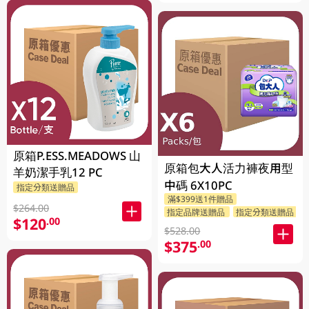
原箱P.ESS.MEADOWS 山
原箱包大人活力褲夜用型
羊奶潔手乳12 PC
中碼 6X10PC
指定分類送贈品
滿$399送1件贈品
$264.00
指定品牌送贈品
指定分類送贈品
$120
.00
$528.00
$375
.00