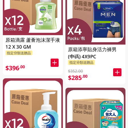
原箱滴露 蘆薈泡沫潔手液
12 X 30 GM
原箱添寧貼身活力褲男
指定分類送贈品
(中碼) 4X9PC
指定分類送贈品
$396
.00
$352.00
$285
.00