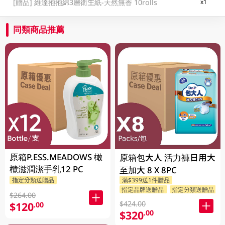
[贈品]
維達抱抱綿3層衛生紙-天然無香 10rolls
x1
同類商品推薦
原箱P.ESS.MEADOWS 橄
原箱包大人 活力褲日用大
欖滋潤潔手乳12 PC
至加大 8 X 8PC
指定分類送贈品
滿$399送1件贈品
指定品牌送贈品
指定分類送贈品
$264.00
$424.00
$120
.00
$320
.00