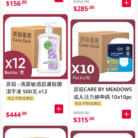
$352.00
$156
.00
$285
.00
原箱 - 滴露敏感肌膚殺菌
原箱CARE BY MEADOWS
潔手液 500克 x12
成人活力褲中碼 10x10pc
指定分類送贈品
指定分類送贈品
$450.00
$444
.00
$315
.00