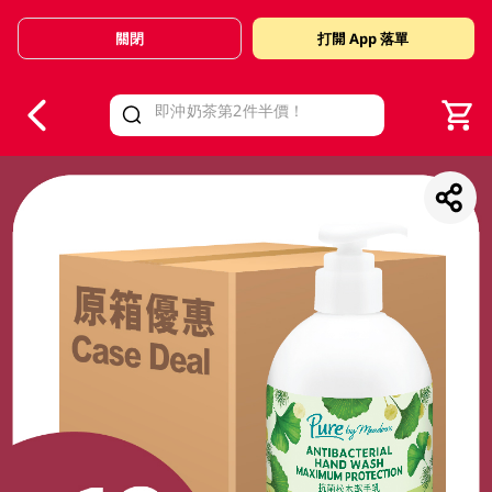
關閉
打開 App 落單
V
alid Until 30 June 2026