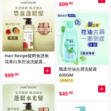
$99
.90
Hair Recipe髮的食譜無
花果白茶控油洗髮露
510ML(新舊裝隨機發貨)
飄柔控油去屑洗髮露
$99
.00
600GM
2件$67.5
$45
.00