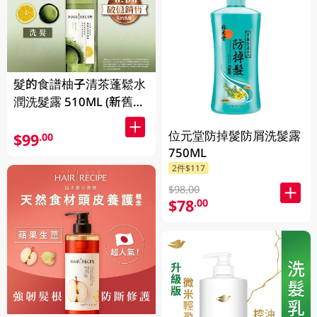
髮的食譜柚子清茶蓬鬆水
潤洗髮露 510ML (新舊包
裝隨機發貨)
位元堂防掉髲防屑洗髲露
$99
.00
750ML
2件$117
$98.00
$78
.00