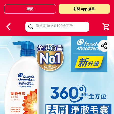
關閉
打開 App 落單
V
alid Until 30 June 2026