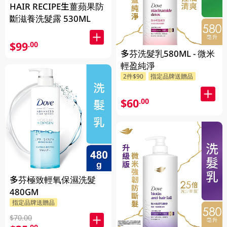
HAIR RECIPE生薑蘋果防
斷滋養洗髮露 530ML
$99
.00
多芬洗髮乳580ML - 微米
輕盈純淨
2件$90
指定品牌送贈品
$60
.00
多芬極致輕氧保濕洗髮
480GM
指定品牌送贈品
$70.00