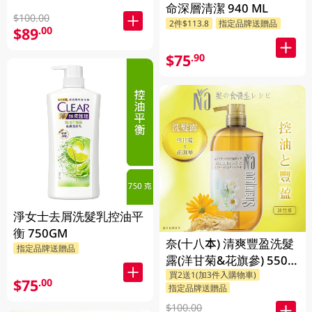
命深層清潔 940 ML
$100.00
2件$113.8
指定品牌送贈品
$89
.00
$75
.90
淨女士去屑洗髮乳控油平
衡 750GM
奈(十八本) 清爽豐盈洗髮
指定品牌送贈品
露(洋甘菊&花旗參) 550
買2送1(加3件入購物車)
ML
$75
.00
指定品牌送贈品
$100.00