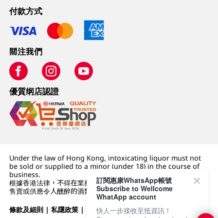
付款方式
關注我們
優質纲店認證
Under the law of Hong Kong, intoxicating liquor must not
be sold or supplied to a minor (under 18) in the course of
business.
訂閱惠康WhatsApp帳號
根據香港法律，不得在業務過程中，向未成年人 (18 歲以下人士)
Subscribe to Wellcome
售賣或供應令人醺醉的酒類。
WhatApp account
條款及細則
|
私隱政策
|
DFI零售集團
快人一步接收至抵資訊！