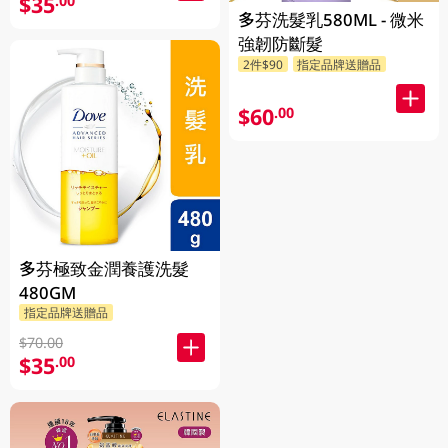
$35
.00
多芬洗髮乳580ML - 微米
強韌防斷髮
2件$90
指定品牌送贈品
$60
.00
多芬極致金潤養護洗髮
480GM
指定品牌送贈品
$70.00
$35
.00