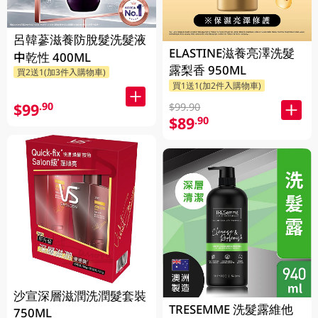
呂韓蔘滋養防脫髮洗髮液
ELASTINE滋養亮澤洗髮
中乾性 400ML
露梨香 950ML
買2送1(加3件入購物車)
買1送1(加2件入購物車)
$99
.90
$99.90
$89
.90
沙宣深層滋潤洗潤髮套裝
TRESEMME 洗髮露維他
750ML