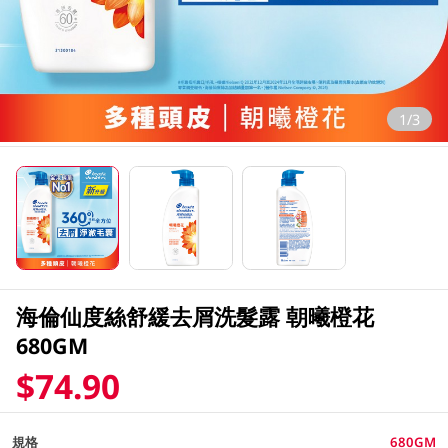
1/3
海倫仙度絲舒緩去屑洗髮露 朝曦橙花
680GM
$74.90
規格
680GM