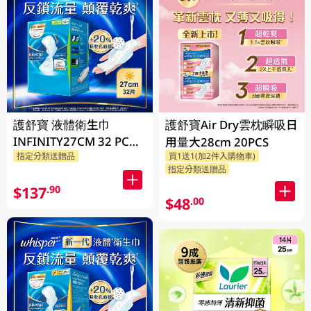
護舒寶 液體衛生巾
護舒寶Air Dry雲枕瞬吸日
INFINITY27CM 32 PC
用量大28cm 20PCS
指定分類送贈品
買1送1(加2件入購物車)
(包裝隨機發放)
指定分類送贈品
$137
.90
$48
.00