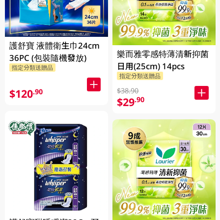
護舒寶 液體衛生巾24cm
樂而雅零感特薄清新抑菌
36PC (包裝隨機發放)
日用(25cm) 14pcs
指定分類送贈品
指定分類送贈品
$38.90
$120
.90
$29
.90