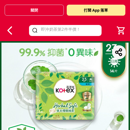
關閉
打開 App 落單
V
alid Until 30 June 2026