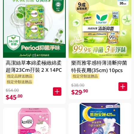
高潔絲草本綿柔極緻綿柔
樂而雅零感特薄清新抑菌
超薄23Cm孖裝 2 X 14PC
特長夜用(35cm) 10pcs
指定品牌送贈品
指定分類送贈品
指定分類送贈品
$38.90
$54.00
$29
.90
$45
.00