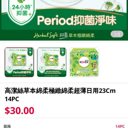
1/3
高潔絲草本綿柔極緻綿柔超薄日用23Cm
14PC
$30.00
規格
14PC