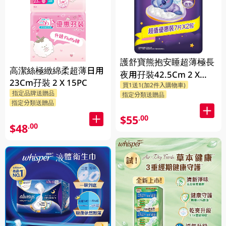
護舒寶熊抱安睡超薄極長
高潔絲極緻綿柔超薄日用
夜用孖裝42.5Cm 2 X
23Cm孖裝 2 X 15PC
買1送1(加2件入購物車)
7PC
指定品牌送贈品
指定分類送贈品
指定分類送贈品
$55
.00
$48
.00