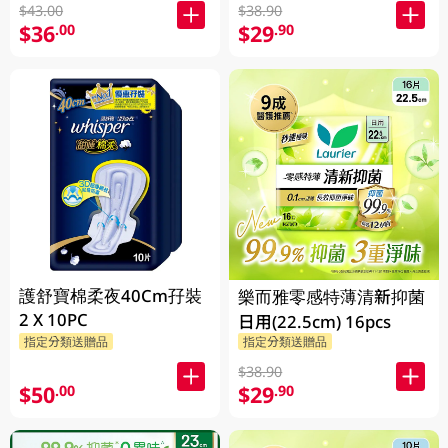
$43.00
$38.90
$36
$29
.00
.90
護舒寶棉柔夜40Cm孖裝
樂而雅零感特薄清新抑菌
2 X 10PC
日用(22.5cm) 16pcs
指定分類送贈品
指定分類送贈品
$38.90
$50
$29
.00
.90