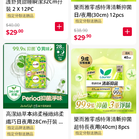
護舒寶甜睡瞬潔32Cm孖
樂而雅零感特薄清新抑菌
裝 2 X 12PC
日/夜用(30cm) 12pcs
指定分類送贈品
指定分類送贈品
$40.00
$38.90
$29
.00
$29
.90
高潔絲草本綿柔極緻綿柔
樂而雅零感特薄清新抑菌
纖巧日夜用28Cm孖裝 2
超特長夜用(40cm) 8pcs
指定品牌送贈品
X 10PC
指定分類送贈品
指定分類送贈品