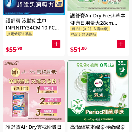
護舒寶Air Dry Fresh草本
護舒寶 液體衛生巾
健康日用量大28cm
INFINITY34CM 10 PC
買1送1(加2件入購物車)
20PCS
指定分類送贈品
(包裝隨機發放)
指定分類送贈品
$55
$51
.90
.00
護舒寶Air Dry雲枕瞬吸日
高潔絲草本綿柔極緻綿柔