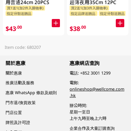
用普通24cm 20PCS
超薄夜用35Cm 12PC
買1送1(加2件入購物車)
買2送1(加3件入購物車)
指定分類送贈品
指定品牌送贈品
指定分類送贈品
$43
$38
.00
.00
Item code: 680207
關於惠康
惠康網店查詢
關於惠康
電話:
+852 3001 1299
推廣活動及服務
電郵:
onlineshop@wellcome.com
惠康 WhatsApp 條款及細則
.hk
門市退/換貨政策
辦公時間:
星期一至日
門店位置
上午九時至晚上六時
牌照及許可證
企業合作及大量訂購查詢