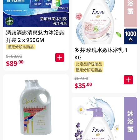
滴露滴露清爽魅力沐浴露
孖裝 2 x 950GM
指定分類送贈品
多芬 玫瑰水嫩沐浴乳 1
$100.00
KG
$89
.00
指定品牌送贈品
指定分類送贈品
$62.00
$35
.00