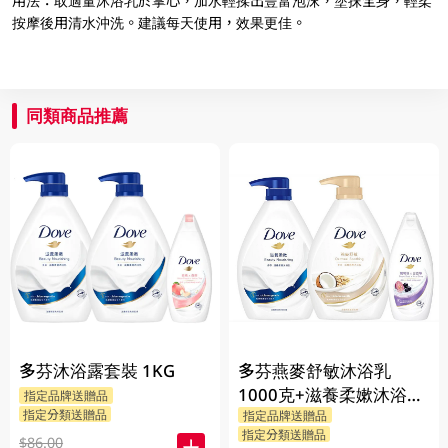
用法：取適量沐浴乳於掌心，加水輕揉出豐富泡沫，塗抹全身，輕柔
按摩後用清水沖洗。建議每天使用，效果更佳。
同類商品推薦
多芬沐浴露套裝 1KG
多芬燕麥舒敏沐浴乳
1000克+滋養柔嫰沐浴乳
指定品牌送贈品
指定分類送贈品
指定品牌送贈品
1000克+Dove沐浴乳200
指定分類送贈品
克 (隨機發送) 1PK
$86.00