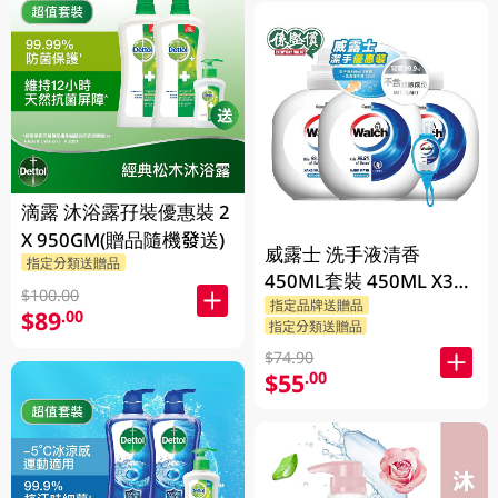
滴露 沐浴露孖裝優惠裝 2
X 950GM(贈品隨機發送)
威露士 洗手液清香
指定分類送贈品
450ML套裝 450ML X3
$100.00
BP
指定品牌送贈品
$89
.00
指定分類送贈品
$74.90
$55
.00