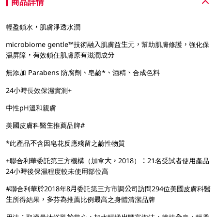
商品詳情
輕盈鎖水，肌膚淨透水潤
microbiome gentle™技術融入肌膚益生元，幫助肌膚修護，強化保
濕屏障，有效鎖住肌膚原有滋潤成分
無添加 Parabens 防腐劑、皂鹼*、酒精、合成色料
24小時長效保濕實測+
中性pH溫和親膚
美國皮膚科醫生推薦品牌#
*此產品不含因皂花反應殘留之鹼性物質
+聯合利華委託第三方機構（加拿大，2018）：21名受試者使用產品
24小時後保濕程度較未使用部位高
#聯合利華於2018年8月委託第三方市調公司訪問294位美國皮膚科醫
生所得結果，多芬為推薦比例最高之身體清潔品牌