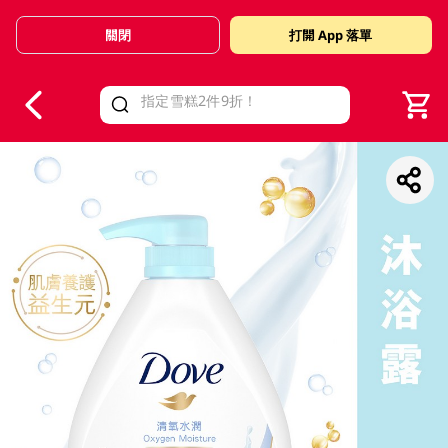
關閉
打開 App 落單
V
alid Until 30 June 2026