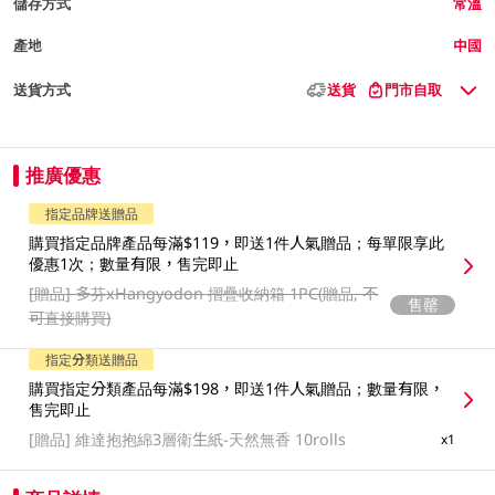
儲存方式
常溫
產地
中國
送貨方式
送貨
門市自取
推廣優惠
指定品牌送贈品
購買指定品牌產品每滿$119，即送1件人氣贈品；每單限享此
優惠1次；數量有限，售完即止
[贈品]
多芬xHangyodon 摺疊收納箱 1PC(贈品, 不
售罄
可直接購買)
指定分類送贈品
購買指定分類產品每滿$198，即送1件人氣贈品；數量有限，
售完即止
[贈品]
維達抱抱綿3層衛生紙-天然無香 10rolls
x1