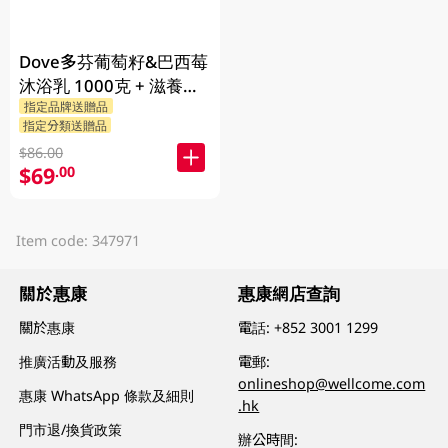
Dove多芬葡萄籽&巴西莓
沐浴乳 1000克 + 滋養柔
指定品牌送贈品
嫰沐浴乳 1000克 + 隨機
指定分類送贈品
贈品 200克
$86.00
$69
.00
Item code: 347971
關於惠康
惠康網店查詢
關於惠康
電話:
+852 3001 1299
推廣活動及服務
電郵:
onlineshop@wellcome.com
惠康 WhatsApp 條款及細則
.hk
門市退/換貨政策
辦公時間: