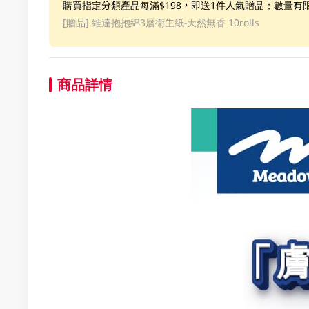
購買指定分類產品每滿$198，即送1件人氣贈品；數量有
[贈品]
維達抱抱綿3層衛生紙-天然無香 10rolls
商品詳情