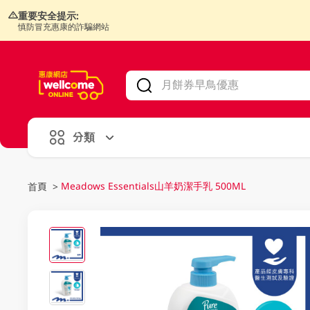
重要安全提示:
慎防冒充惠康的詐騙網站
V
alid Until 30 June 2026
分類
Meadows Essentials山羊奶潔手乳 500ML
首頁
>