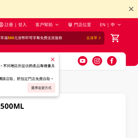
註冊 | 登入
客戶幫助
門店位置
EN | 中
訂單滿
500
元港幣即可享有免費送貨服務
去湊單
，不同地區所提供的產品有機會具
「網購店取」於指定門店免費自取。
選擇送貨方式
 500ML