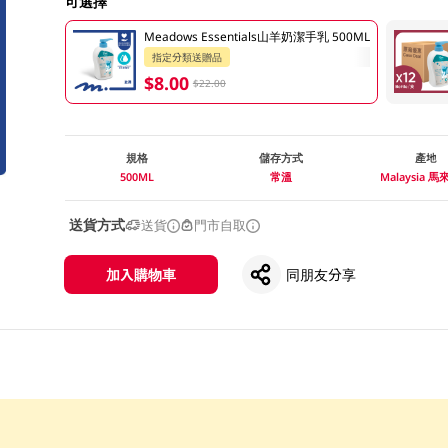
可選擇
Meadows Essentials山羊奶潔手乳 500ML
指定分類送贈品
$8.00
$22.00
規格
儲存方式
產地
500ML
常溫
Malaysia 
送貨方式
送貨
門市自取
加入購物車
同朋友分享