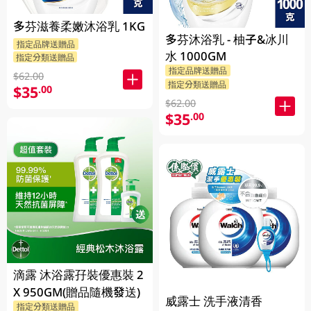
多芬滋養柔嫩沐浴乳 1KG
多芬沐浴乳 - 柚子&冰川
指定品牌送贈品
水 1000GM
指定分類送贈品
指定品牌送贈品
$62.00
指定分類送贈品
$35
.00
$62.00
$35
.00
滴露 沐浴露孖裝優惠裝 2
X 950GM(贈品隨機發送)
威露士 洗手液清香
指定分類送贈品