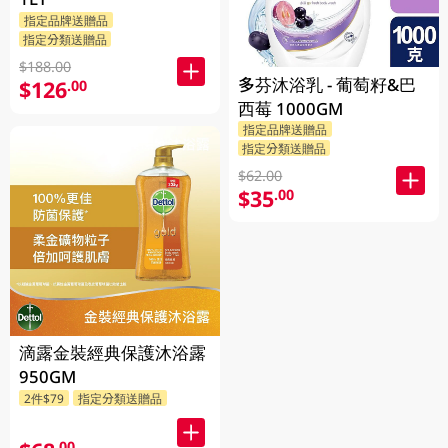
指定品牌送贈品
指定分類送贈品
$188.00
多芬沐浴乳 - 葡萄籽&巴
$126
.00
西莓 1000GM
指定品牌送贈品
指定分類送贈品
$62.00
$35
.00
滴露金裝經典保護沐浴露
950GM
2件$79
指定分類送贈品
.00