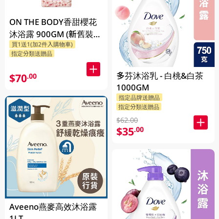
ON THE BODY香甜櫻花
沐浴露 900GM (新舊裝隨
買1送1(加2件入購物車)
機發貨)
指定分類送贈品
多芬沐浴乳 - 白桃&白茶
$70
.00
1000GM
指定品牌送贈品
指定分類送贈品
$62.00
$35
.00
Aveeno燕麥高效沐浴露
1LT