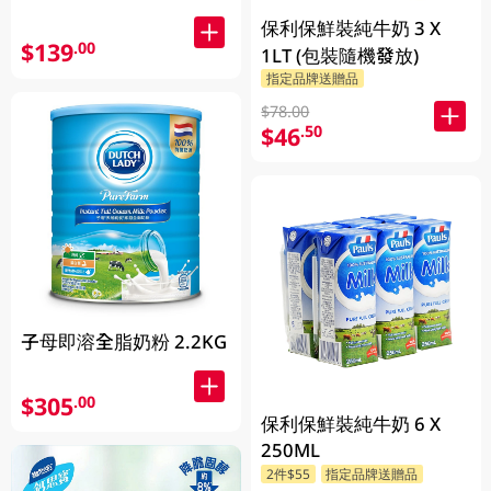
保利保鮮裝純牛奶 3 X
$139
.00
1LT (包裝隨機發放)
指定品牌送贈品
$78.00
$46
.50
子母即溶全脂奶粉 2.2KG
$305
.00
保利保鮮裝純牛奶 6 X
250ML
2件$55
指定品牌送贈品