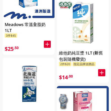
Meadows 常溫全脂奶
1LT
3件$45
$25
.50
維他奶純豆漿 1LT (新舊
包裝隨機發貨)
2件$20
指定品牌送贈品
$14
.00