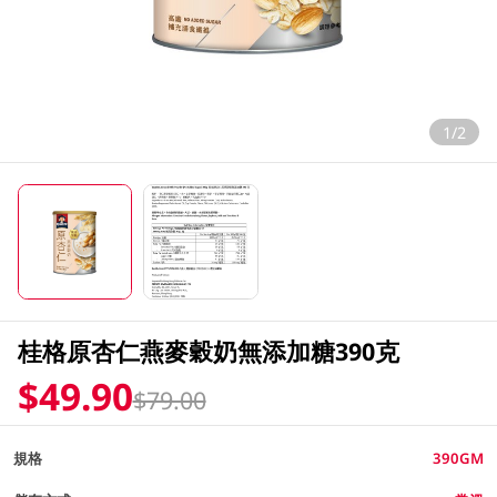
1/2
桂格原杏仁燕麥穀奶無添加糖390克
$49.90
$79.00
規格
390GM