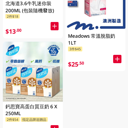
北海道3.6牛乳迷你裝
200ML (包裝隨機發放)
2件$18
$13
.00
Meadows 常溫脫脂奶
1LT
3件$45
$25
.50
鈣思寶高蛋白質豆奶 6 X
250ML
2件$54
指定品牌送贈品