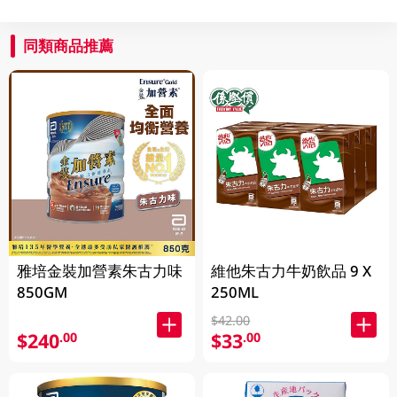
同類商品推薦
雅培金裝加營素朱古力味
維他朱古力牛奶飲品 9 X
850GM
250ML
$42.00
$240
$33
.00
.00