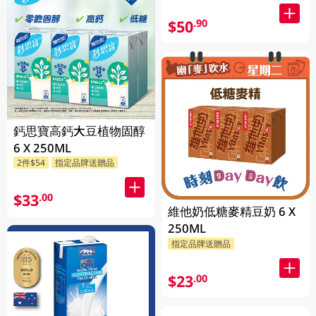
$50
.90
鈣思寶高鈣大豆植物固醇
6 X 250ML
2件$54
指定品牌送贈品
$33
.00
維他奶低糖麥精豆奶 6 X
250ML
指定品牌送贈品
$23
.00