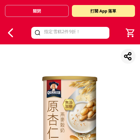
關閉
打開 App 落單
V
alid Until 30 June 2026