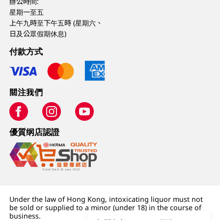
辦公時間:
星期一至五
上午九時至下午五時 (星期六、
日及公眾假期休息)
付款方式
關注我們
優質纲店認證
Under the law of Hong Kong, intoxicating liquor must not
be sold or supplied to a minor (under 18) in the course of
business.