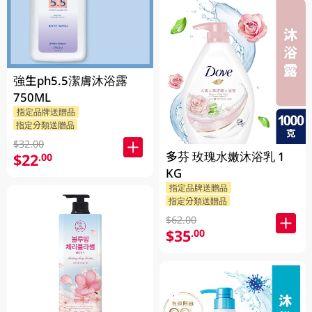
強生ph5.5潔膚沐浴露
750ML
指定品牌送贈品
指定分類送贈品
$32.00
多芬 玫瑰水嫩沐浴乳 1
$22
.00
KG
指定品牌送贈品
指定分類送贈品
$62.00
$35
.00