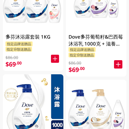
多芬沐浴露套裝 1KG
Dove多芬葡萄籽&巴西莓
沐浴乳 1000克 + 滋養柔
指定品牌送贈品
指定分類送贈品
指定品牌送贈品
嫰沐浴乳 1000克 + 隨機
指定分類送贈品
贈品 200克
$86.00
$69
.00
$86.00
$69
.00