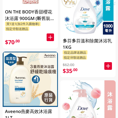
ON THE BODY香甜櫻花
沐浴露 900GM (新舊裝隨
買1送1(加2件入購物車)
機發貨)
指定分類送贈品
多芬多芬溫和除菌沐浴乳
$70
.00
1KG
指定品牌送贈品
指定分類送贈品
$62.00
$35
.00
Aveeno燕麥高效沐浴露
1LT