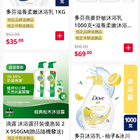
多芬滋養柔嫩沐浴乳 1KG
多芬燕麥舒敏沐浴乳
指定品牌送贈品
1000克+滋養柔嫰沐浴乳
指定分類送贈品
指定品牌送贈品
1000克+Dove沐浴乳200
$62.00
指定分類送贈品
$35
克 (隨機發送) 1PK
.00
$86.00
$69
.00
滴露 沐浴露孖裝優惠裝 2
X 950GM(贈品隨機發送)
多芬沐浴乳 - 柚子&冰川
指定分類送贈品