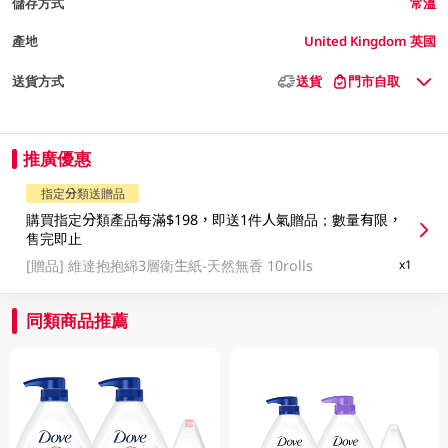
儲存方式
常溫
產地
United Kingdom 英國
送貨方式
送貨
門市自取
推廣優惠
指定分類送贈品
購買指定分類產品每滿$198，即送1件人氣贈品；數量有限，
售完即止
[贈品]
維達抱抱綿3層衛生紙-天然無香 10rolls
x1
同類商品推薦