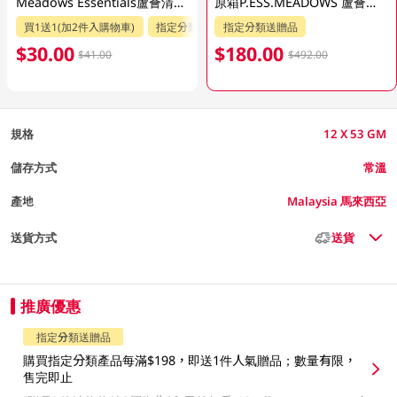
Meadows Essentials蘆薈清爽沐浴露 1LT
原箱P.ESS.MEADOWS 蘆薈清爽沐浴露12 X 53 GM
買1送1(加2件入購物車)
指定分類送贈品
指定分類送贈品
$30.00
$180.00
$41.00
$492.00
規格
12 X 53 GM
儲存方式
常溫
產地
Malaysia 馬來西亞
送貨方式
送貨
推廣優惠
指定分類送贈品
購買指定分類產品每滿$198，即送1件人氣贈品；數量有限，
售完即止