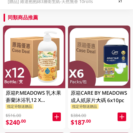
[贈品]
維達抱抱綿3層衛生紙-天然無香 10rolls
x1
同類商品推薦
原箱P.MEADOWS 乳木果
原箱CARE BY MEADOWS
蒼蘭沐浴乳12 X
成人紙尿片大碼 6x10pc
23P.MEADOWS GM
指定分類送贈品
指定分類送贈品
$516.00
$384.00
$240
$187
.00
.00