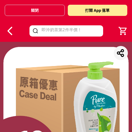
關閉
打開 App 落單
V
alid Until 30 June 2026