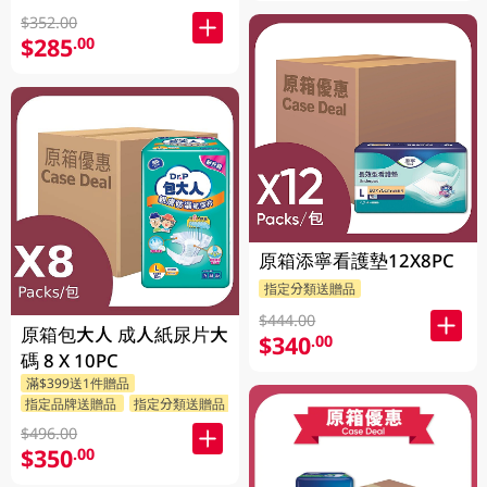
$352.00
$285
.00
原箱添寧看護墊12X8PC
指定分類送贈品
$444.00
原箱包大人 成人紙尿片大
$340
.00
碼 8 X 10PC
滿$399送1件贈品
指定品牌送贈品
指定分類送贈品
$496.00
$350
.00