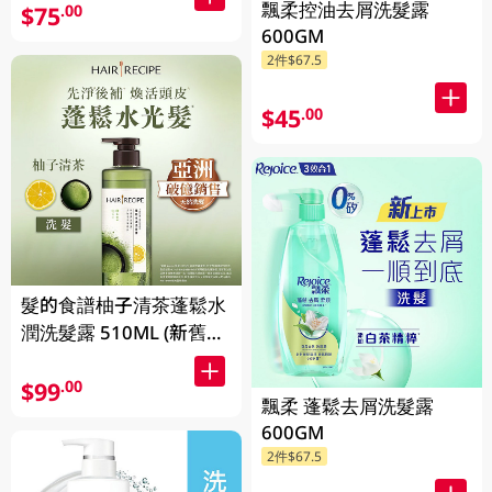
飄柔控油去屑洗髮露
$75
.00
600GM
2件$67.5
$45
.00
髮的食譜柚子清茶蓬鬆水
潤洗髮露 510ML (新舊包
裝隨機發貨)
$99
.00
飄柔 蓬鬆去屑洗髮露
600GM
2件$67.5