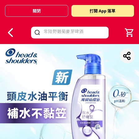
關閉
打開 App 落單
V
alid Until 30 June 2026