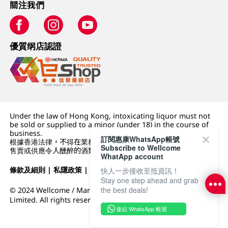
關注我們
優質纲店認證
Under the law of Hong Kong, intoxicating liquor must not
be sold or supplied to a minor (under 18) in the course of
business.
訂閱惠康WhatsApp帳號
根據香港法律，不得在業務過程中，向未成年人 (18 歲以下人士)
Subscribe to Wellcome
售賣或供應令人醺醉的酒類。
WhatApp account
條款及細則
|
私隱政策
|
DFI零售集團
快人一步接收至抵資訊！
Stay one step ahead and grab
the best deals!
© 2024 Wellcome / Market Place. The Dairy Farm Company
Limited. All rights reserved.
連結 WhatsApp 帳號