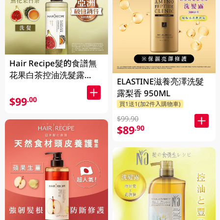
Hair Recipe髮的食譜無
花果白茶控油洗髮露
ELASTINE滋養亮澤洗髮
510ML(新舊裝隨機發貨)
露梨香 950ML
$99
.00
買1送1(加2件入購物車)
$99.90
$89
.90