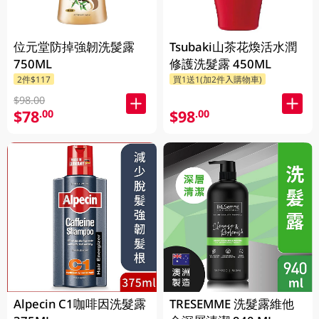
位元堂防掉強韌洗髲露
Tsubaki山茶花煥活水潤
750ML
修護洗髮露 450ML
2件$117
買1送1(加2件入購物車)
$98.00
$78
$98
.00
.00
Alpecin C1咖啡因洗髮露
TRESEMME 洗髮露維他