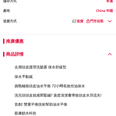
儲存方式
常溫
產地
China 中國
送貨方式
送貨
門市自取
推廣優惠
商品詳情
去屑頭皮護理洗髮露 保水舒緩型
保水不黏膩
挑戰極致頭皮油水平衡 72小時長效控油保水
洗完頭頭皮就感到緊繃? 過度清潔會導致頭皮水分流失!
首創! 雙重平衡技術幫助油水平衡
親膚鎖水科技