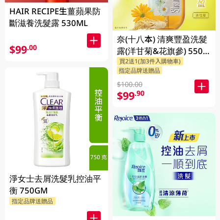
HAIR RECIPE生薑蘋果防
斷滋養洗髮露 530ML
奈(十八本) 清爽豐盈洗髮
$99
.00
露(洋甘菊&花旗參) 550
買2送1(加3件入購物車)
ML
指定品牌送贈品
$100.00
$99
.90
淨女士去屑洗髮乳控油平
衡 750GM
指定品牌送贈品