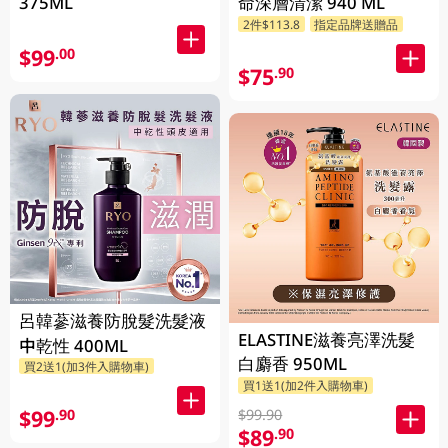
375ML
命深層清潔 940 ML
2件$113.8
指定品牌送贈品
$99
.00
$75
.90
呂韓蔘滋養防脫髮洗髮液
ELASTINE滋養亮澤洗髮
中乾性 400ML
白麝香 950ML
買2送1(加3件入購物車)
買1送1(加2件入購物車)
$99
.90
$99.90
$89
.90