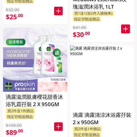
指定分類送贈品
瑰滋潤沐浴乳 1LT
$32.00
買1送1(加2件入購物車)
$25
.00
指定分類送贈品
$41.00
$30
.00
滴露滋潤親膚櫻花甜香沐
浴乳霜孖裝 2 X 950GM
買2件送1件贈品
滴露 滴露清涼沐浴露孖裝
指定分類送贈品
2 x 950GM
$100.00
買2件送1件贈品
$89
.00
指定分類送贈品