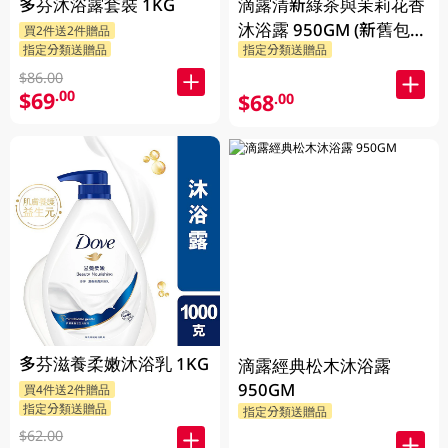
多芬沐浴露套裝 1KG
滴露清新綠茶與茉莉花香
沐浴露 950GM (新舊包裝
買2件送2件贈品
指定分類送贈品
指定分類送贈品
隨機發貨)
$86.00
$69
.00
$68
.00
多芬滋養柔嫩沐浴乳 1KG
滴露經典松木沐浴露
950GM
買4件送2件贈品
指定分類送贈品
指定分類送贈品
$62.00