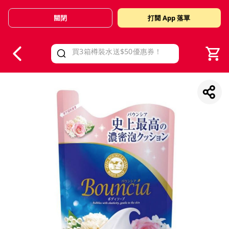
關閉
打開 App 落單
V
alid Until 30 June 2026