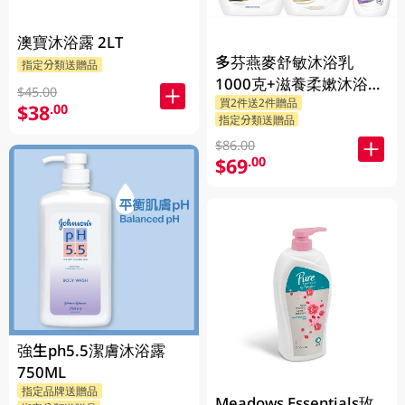
澳寶沐浴露 2LT
多芬燕麥舒敏沐浴乳
指定分類送贈品
1000克+滋養柔嫰沐浴乳
$45.00
買2件送2件贈品
1000克+Dove沐浴乳200
$38
.00
指定分類送贈品
克 (隨機發送) 1PK
$86.00
$69
.00
強生ph5.5潔膚沐浴露
750ML
指定品牌送贈品
Meadows Essentials玫