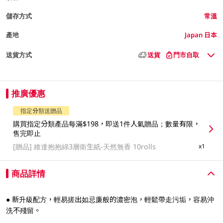
儲存方式
常溫
產地
Japan 日本
送貨方式
送貨
門市自取
推廣優惠
指定分類送贈品
購買指定分類產品每滿$198，即送1件人氣贈品；數量有限，
售完即止
[贈品]
維達抱抱綿3層衛生紙-天然無香 10rolls
x1
商品詳情
● 新升級配方，輕易搓出如忌廉般的濃密泡，輕鬆帶走污垢，容易沖
洗不殘留。