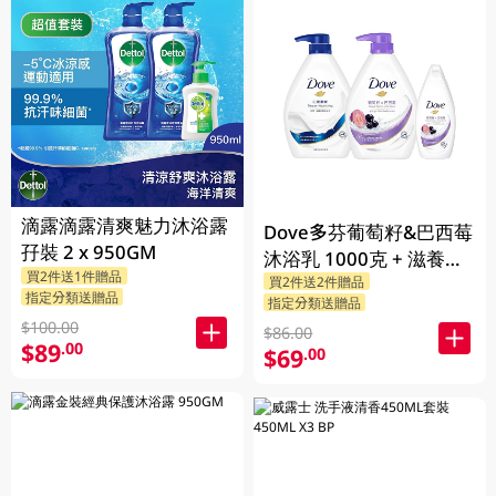
滴露滴露清爽魅力沐浴露
Dove多芬葡萄籽&巴西莓
孖裝 2 x 950GM
沐浴乳 1000克 + 滋養柔
買2件送1件贈品
買2件送2件贈品
嫰沐浴乳 1000克 + 隨機
指定分類送贈品
指定分類送贈品
贈品 200克
$100.00
$86.00
$89
.00
$69
.00