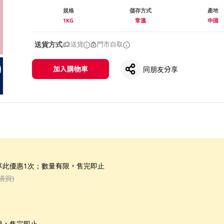
規格
儲存方式
產地
1KG
常溫
中國
送貨方式
送貨
門市自取
加入購物車
同朋友分享
享此優惠1次；數量有限，售完即止
購買)
限，售完即止