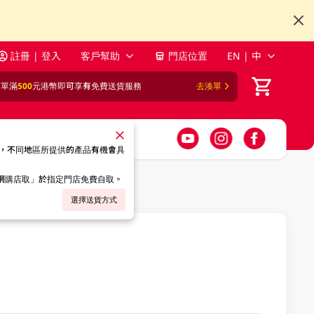
註冊 | 登入
客戶幫助
門店位置
EN | 中
訂單滿
500
元港幣即可享有免費送貨服務
去湊單
，不同地區所提供的產品有機會具
「網購店取」於指定門店免費自取。
選擇送貨方式