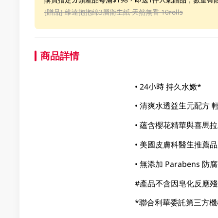
[贈品]
維達抱抱綿3層衛生紙-天然無香 10rolls
商品詳情
• 24小時 持久水嫩*
• 清爽水透益生元配方 
• 蘊含櫻花精華與喜馬
• 美國皮膚科醫生推薦品
• 無添加 Parabens
#產品不含因皂化反應
*聯合利華委託第三方機構