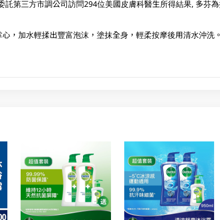
8月委託第三方市調公司訪問294位美國皮膚科醫生所得結果, 多芬
掌心，加水輕揉出豐富泡沫，塗抹全身，輕柔按摩後用清水沖洗