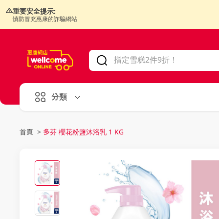
重要安全提示:
慎防冒充惠康的詐騙網站
V
alid Until 30 June 2026
分類
首頁
>
多芬 櫻花粉鹽沐浴乳 1 KG