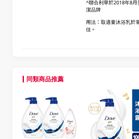
^聯合利華於2018年
潔品牌
用法：取適量沐浴乳於
佳。
同類商品推薦