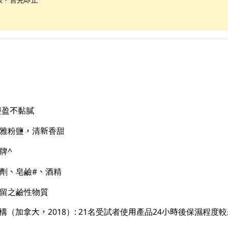
輕盈不黏膩
拉雅粉鹽，清新香甜
牌^
 防腐劑、皂鹼#、酒精
殘留之鹼性物質
（加拿大，2018）: 21名受試者使用產品24小時後保濕程度