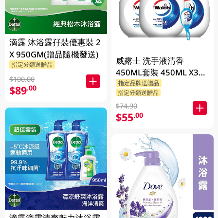
滴露 沐浴露孖裝優惠裝 2
X 950GM(贈品隨機發送)
威露士 洗手液清香
指定分類送贈品
450ML套裝 450ML X3
$100.00
BP
指定品牌送贈品
$89
.00
指定分類送贈品
$74.90
$55
.00
滴露滴露清爽魅力沐浴露