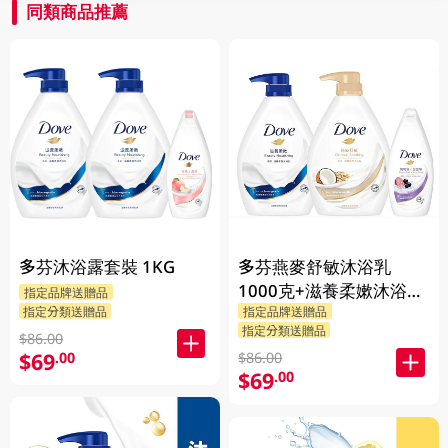
同類商品推薦
多芬沐浴露套裝 1KG
多芬燕麥舒敏沐浴乳
1000克+滋養柔嫰沐浴乳
指定品牌送贈品
指定分類送贈品
指定品牌送贈品
1000克+Dove沐浴乳200
指定分類送贈品
克 (隨機發送) 1PK
$86.00
$69
.00
$86.00
$69
.00