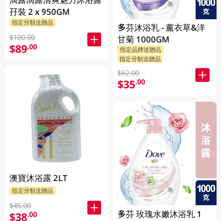
孖裝 2 x 950GM
指定分類送贈品
多芬沐浴乳 - 薰衣草&洋
$100.00
甘菊 1000GM
$89
.00
指定品牌送贈品
指定分類送贈品
$62.00
$35
.00
澳寶沐浴露 2LT
指定分類送贈品
$45.00
多芬 玫瑰水嫩沐浴乳 1
$38
.00