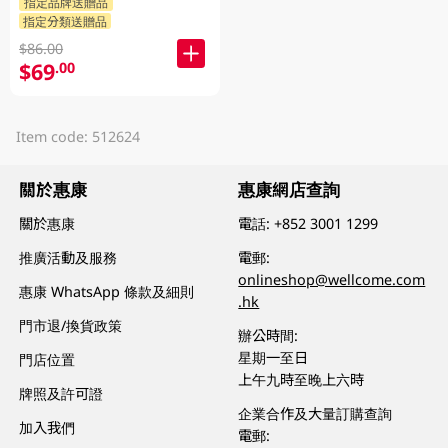
指定品牌送贈品
嫰沐浴乳 1000克 + 隨機
指定分類送贈品
贈品 200克
$86.00
$69
.00
Item code: 512624
關於惠康
惠康網店查詢
關於惠康
電話:
+852 3001 1299
推廣活動及服務
電郵:
onlineshop@wellcome.com
惠康 WhatsApp 條款及細則
.hk
門市退/換貨政策
辦公時間:
星期一至日
門店位置
上午九時至晚上六時
牌照及許可證
企業合作及大量訂購查詢
加入我們
電郵: