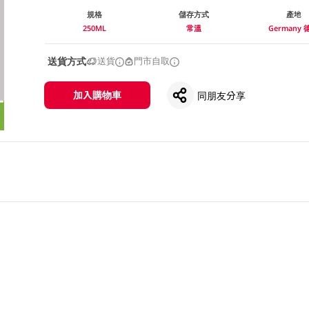
規格
儲存方式
產地
250ML
常溫
Germany 
送貨方式
送貨
門市自取
加入購物車
同朋友分享