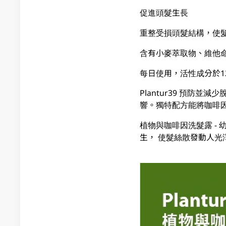
促進頭髮生長
重整受損頭髮結構，使
含有小麥萃取物、維他命
每日使用，活性成分於1
Plantur39 預
響。獨特配方能將咖啡
植物與咖啡因洗髮露 -
生， 使髮絲散發動人光