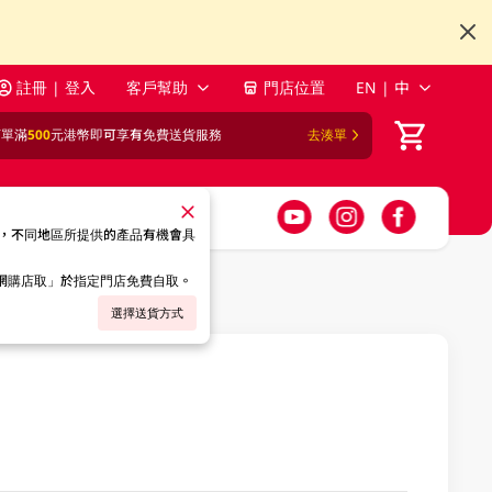
註冊 | 登入
客戶幫助
門店位置
EN | 中
訂單滿
500
元港幣即可享有免費送貨服務
去湊單
，不同地區所提供的產品有機會具
「網購店取」於指定門店免費自取。
選擇送貨方式