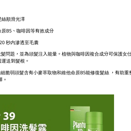
髮絲順滑光澤
原B5、咖啡因等有效成分
20 秒内滲透至毛囊
防並減少脫髮問題，並為頭髮注入能量。植物與咖啡因複合成分可保護
因運送到髮根。
 幼細脆弱頭髮含有小麥萃取物和維他命原B5能修復髮絲 ，有助
澤。