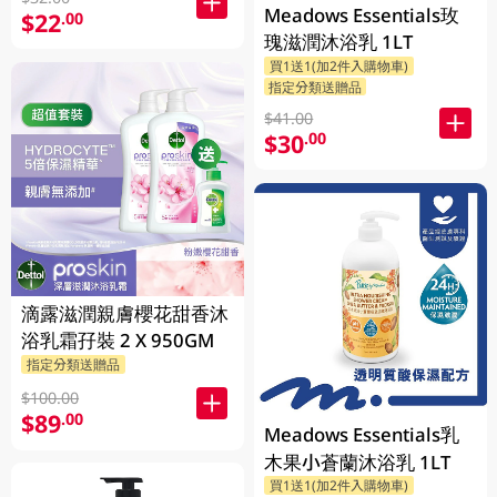
Meadows Essentials玫
$22
.00
瑰滋潤沐浴乳 1LT
買1送1(加2件入購物車)
指定分類送贈品
$41.00
$30
.00
滴露滋潤親膚櫻花甜香沐
浴乳霜孖裝 2 X 950GM
指定分類送贈品
$100.00
$89
.00
Meadows Essentials乳
木果小蒼蘭沐浴乳 1LT
買1送1(加2件入購物車)