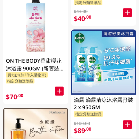
指定分類送贈品
$43.00
$40
.00
ON THE BODY香甜櫻花
沐浴露 900GM (新舊裝隨
買1送1(加2件入購物車)
機發貨)
指定分類送贈品
$70
.00
滴露 滴露清涼沐浴露孖裝
2 x 950GM
指定分類送贈品
$100.00
$89
.00