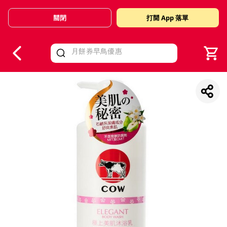
關閉
打開 App 落單
V
alid Until 30 June 2026