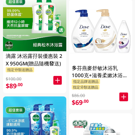
滴露 沐浴露孖裝優惠裝 2
X 950GM(贈品隨機發送)
多芬燕麥舒敏沐浴乳
指定分類送贈品
1000克+滋養柔嫰沐浴乳
$100.00
指定品牌送贈品
1000克+Dove沐浴乳200
$89
.00
指定分類送贈品
克 (隨機發送) 1PK
$86.00
$69
.00