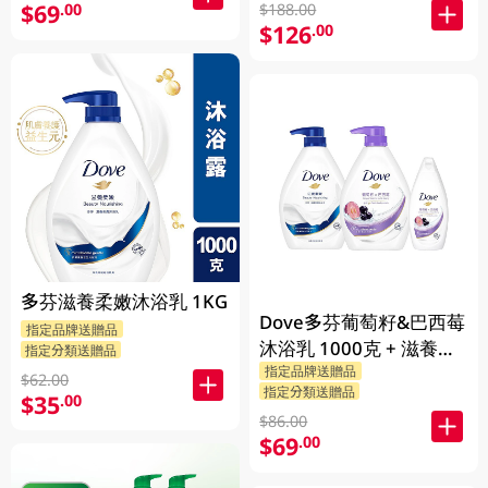
$69
.00
$188.00
$126
.00
多芬滋養柔嫩沐浴乳 1KG
Dove多芬葡萄籽&巴西莓
指定品牌送贈品
沐浴乳 1000克 + 滋養柔
指定分類送贈品
指定品牌送贈品
嫰沐浴乳 1000克 + 隨機
$62.00
指定分類送贈品
贈品 200克
$35
.00
$86.00
$69
.00