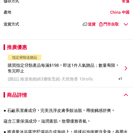
儲存方式
常溫
產地
China 中國
送貨方式
送貨
門市自取
推廣優惠
指定分類送贈品
購買指定分類產品每滿$198，即送1件人氣贈品；數量有限，
售完即止
[贈品]
維達抱抱綿3層衛生紙-天然無香 10rolls
x1
商品詳情
● 石鹼系潔膚成分，完美洗淨皮膚多餘油脂，用後觸感舒爽。
蘊含三重保濕成分，滋潤素肌。散發優雅香氣。
● 將適量沐浴露塗於濕浴巾或海綿上，搓揉起泡後擦洗全身，再用水