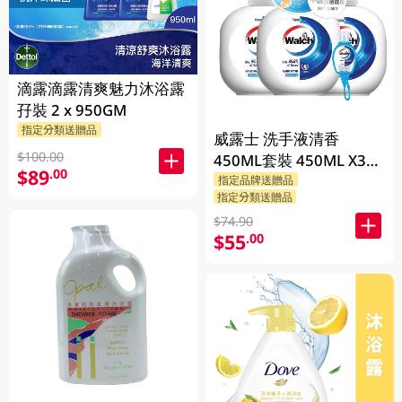
滴露滴露清爽魅力沐浴露
孖裝 2 x 950GM
指定分類送贈品
威露士 洗手液清香
$100.00
450ML套裝 450ML X3
$89
.00
BP
指定品牌送贈品
指定分類送贈品
$74.90
$55
.00