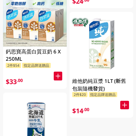
$24
鈣思寶高蛋白質豆奶 6 X
250ML
2件$54
指定品牌送贈品
$33
.00
維他奶純豆漿 1LT (新舊
包裝隨機發貨)
2件$20
指定品牌送贈品
$14
.00