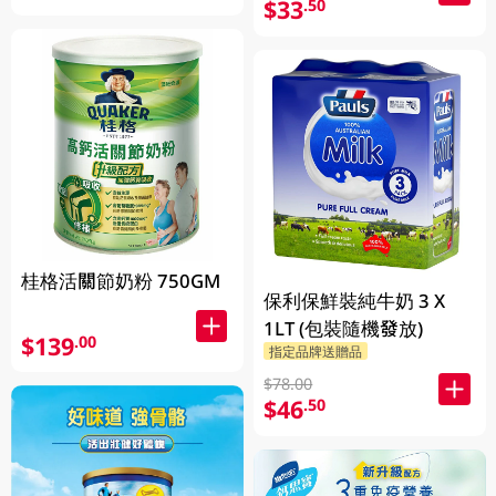
$33
.50
桂格活關節奶粉 750GM
保利保鮮裝純牛奶 3 X
1LT (包裝隨機發放)
$139
.00
指定品牌送贈品
$78.00
$46
.50