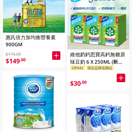
惠氏倍力加均衡營養素
900GM
維他奶鈣思寶高鈣無糖原
$173.00
$149
.00
味豆奶 6 X 250ML (新舊
2件$42
指定品牌送贈品
包裝隨機發貨)
$30
.00