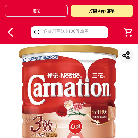
關閉
打開 App 落單
V
alid Until 30 June 2026