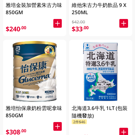
雅培金裝加營素朱古力味
維他朱古力牛奶飲品 9 X
850GM
250ML
$42.00
$240
$33
.00
.00
雅培怡保康奶粉雲呢拿味
北海道3.6牛乳 1LT (包裝
850GM
隨機發放)
2件$46
$308
.00