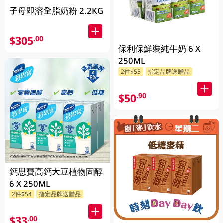
子母即溶全脂奶粉 2.2KG
$305
.00
保利保鮮裝純牛奶 6 X
250ML
2件$55
指定品牌送贈品
$50
.90
鈣思寶高鈣大豆植物固醇
6 X 250ML
2件$54
指定品牌送贈品
$33
.00