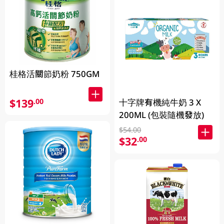
桂格活關節奶粉 750GM
$139
.00
十字牌有機純牛奶 3 X
200ML (包裝隨機發放)
$54.00
$32
.00