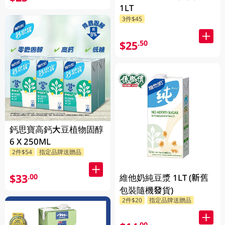
1LT
3件$45
$25
.50
鈣思寶高鈣大豆植物固醇
6 X 250ML
2件$54
指定品牌送贈品
$33
.00
維他奶純豆漿 1LT (新舊
包裝隨機發貨)
2件$20
指定品牌送贈品
.00