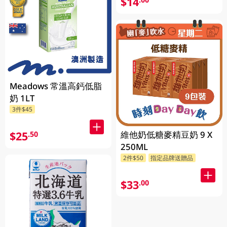
$14
Meadows 常溫高鈣低脂
奶 1LT
3件$45
$25
維他奶低糖麥精豆奶 9 X
.50
250ML
2件$50
指定品牌送贈品
$33
.00