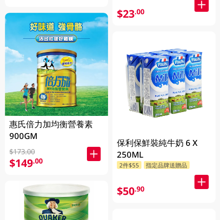
$23
.00
惠氏倍力加均衡營養素
900GM
保利保鮮裝純牛奶 6 X
$173.00
250ML
$149
.00
2件$55
指定品牌送贈品
$50
.90