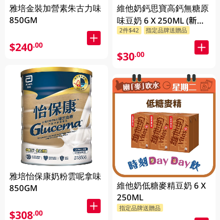
雅培金裝加營素朱古力味
維他奶鈣思寶高鈣無糖原
850GM
味豆奶 6 X 250ML (新舊
2件$42
指定品牌送贈品
包裝隨機發貨)
$240
.00
$30
.00
雅培怡保康奶粉雲呢拿味
維他奶低糖麥精豆奶 6 X
850GM
250ML
指定品牌送贈品
$308
.00