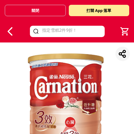
關閉
打開 App 落單
V
alid Until 30 June 2026