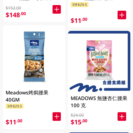
40GM
1KG (包裝隨機發放)
3件$29.5
$152.00
$148
.00
$11
.00
Meadows烤焗腰果
MEADOWS 無鹽杏仁腰果
40GM
100 克
3件$29.5
$24.00
$11
$15
.00
.00