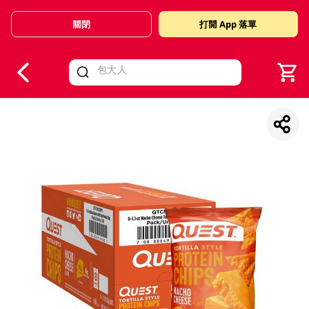
關閉
打開 App 落單
V
alid Until 30 June 2026