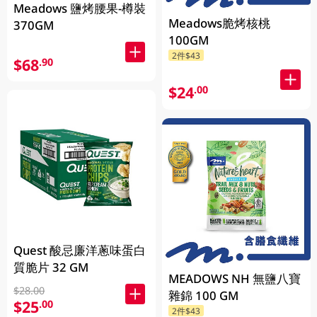
Meadows 鹽烤腰果-樽裝
Meadows脆烤核桃
370GM
100GM
2件$43
$68
.90
$24
.00
Quest 酸忌廉洋蔥味蛋白
質脆片 32 GM
MEADOWS NH 無鹽八寶
$28.00
雜錦 100 GM
$25
.00
2件$43