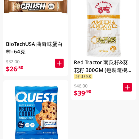
BioTechUSA 曲奇味蛋白
棒- 64克
Red Tractor 南瓜籽&葵
$32.00
$26
.50
花籽 300GM (包裝隨機發
2件$59.8
放)
$46.00
$39
.90