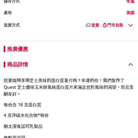
儲存方式
常溫
產地
美國
送貨方式
送貨
門市自取
推廣優惠
商品詳情
想要隨時享用芝士美味的蛋白質薯片嗎？幸運的你！我們製作了
Quest 芝士醬味玉米餅風格蛋白質片來滿足您對風味的渴望，而且生
酮友好。
每份含 18 克蛋白質
4 克淨碳水化合物*每份
猶太潔食認可乳製品
無麩質認可