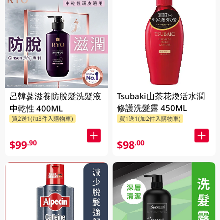
呂韓蔘滋養防脫髮洗髮液
Tsubaki山茶花煥活水潤
修護洗髮露 450ML
中乾性 400ML
買2送1(加3件入購物車)
買1送1(加2件入購物車)
$99
$98
.90
.00