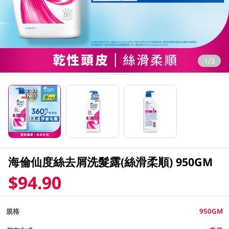
1/3
海倫仙度絲去屑洗髮露(絲滑柔順) 950GM
$94.90
規格
950GM