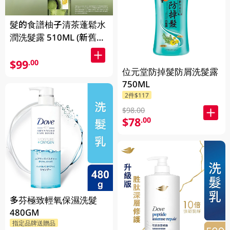
髮的食譜柚子清茶蓬鬆水
潤洗髮露 510ML (新舊包
裝隨機發貨)
$99
.00
位元堂防掉髲防屑洗髲露
750ML
2件$117
$98.00
$78
.00
多芬極致輕氧保濕洗髮
480GM
指定品牌送贈品