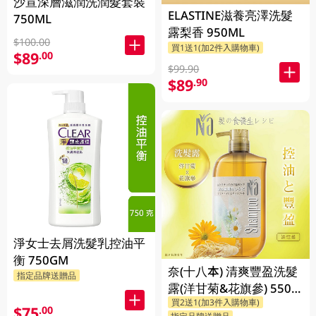
沙宣深層滋潤洗潤髮套裝
ELASTINE滋養亮澤洗髮
750ML
露梨香 950ML
$100.00
買1送1(加2件入購物車)
$89
.00
$99.90
$89
.90
淨女士去屑洗髮乳控油平
衡 750GM
奈(十八本) 清爽豐盈洗髮
指定品牌送贈品
露(洋甘菊&花旗參) 550
買2送1(加3件入購物車)
ML
$75
.00
指定品牌送贈品