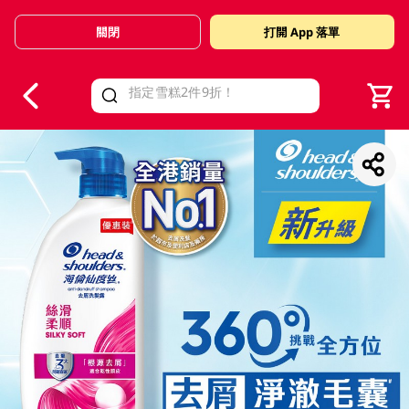
關閉
打開 App 落單
V
alid Until 30 June 2026