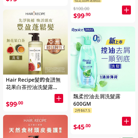
$100.00
$99
.90
Hair Recipe髮的食譜無
花果白茶控油洗髮露
510ML(新舊裝隨機發貨)
飄柔控油去屑洗髮露
$99
.00
600GM
2件$67.5
$45
.00