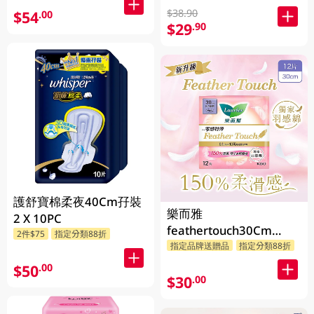
$38.90
$54
.00
$29
.90
護舒寶棉柔夜40Cm孖裝
樂而雅
2 X 10PC
feathertouch30Cm
2件$75
指定分類88折
12PC
指定品牌送贈品
指定分類88折
$50
.00
$30
.00