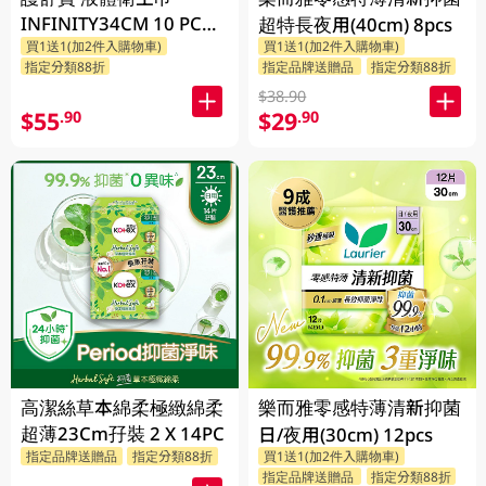
INFINITY34CM 10 PC
超特長夜用(40cm) 8pcs
買1送1(加2件入購物車)
買1送1(加2件入購物車)
(包裝隨機發放)
指定分類88折
指定品牌送贈品
指定分類88折
$38.90
$55
$29
.90
.90
高潔絲草本綿柔極緻綿柔
樂而雅零感特薄清新抑菌
超薄23Cm孖裝 2 X 14PC
日/夜用(30cm) 12pcs
指定品牌送贈品
指定分類88折
買1送1(加2件入購物車)
指定品牌送贈品
指定分類88折