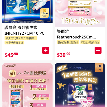
護舒寶 液體衛生巾
樂而雅
INFINITY27CM 10 PC
feathertouch25Cm
買1送1(加2件入購物車)
14PC
指定品牌送贈品
指定分類88折
指定分類88折
$45
$30
.90
.00