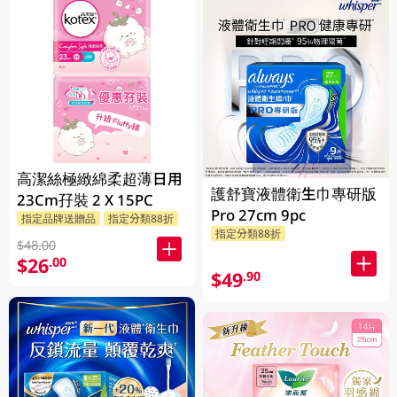
高潔絲極緻綿柔超薄日用
護舒寶液體衛生巾專研版
23Cm孖裝 2 X 15PC
Pro 27cm 9pc
指定品牌送贈品
指定分類88折
指定分類88折
$48.00
$26
.00
$49
.90