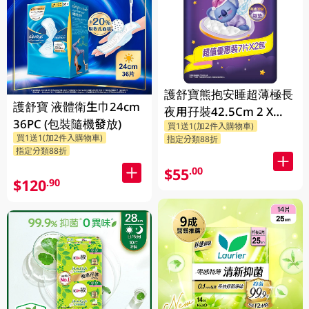
護舒寶熊抱安睡超薄極長
護舒寶 液體衛生巾24cm
夜用孖裝42.5Cm 2 X
36PC (包裝隨機發放)
買1送1(加2件入購物車)
7PC
買1送1(加2件入購物車)
指定分類88折
指定分類88折
$55
.00
$120
.90