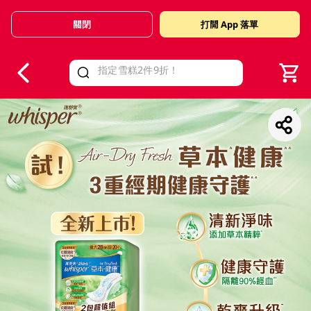
關閉
打開 App 落單
V
alid Until 30 June 2026