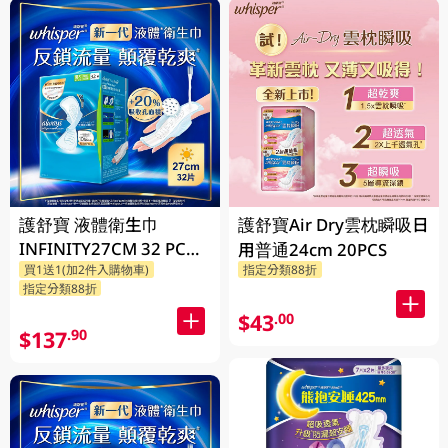
護舒寶 液體衛生巾
護舒寶Air Dry雲枕瞬吸日
INFINITY27CM 32 PC
用普通24cm 20PCS
買1送1(加2件入購物車)
指定分類88折
(包裝隨機發放)
指定分類88折
$43
.00
$137
.90