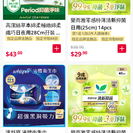
樂而雅零感特薄清新抑菌
高潔絲草本綿柔極緻綿柔
日用(25cm) 14pcs
纖巧日夜用28Cm孖裝 2
買1送1(加2件入購物車)
指定品牌送贈品
指定分類88折
X 10PC
指定品牌送贈品
指定分類88折
$38.90
$43
$29
.00
.90
護舒寶 液體衛生巾
樂而雅零感特薄清新抑菌