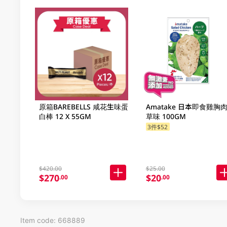
原箱BAREBELLS 咸花生味蛋
Amatake 日本即食雞胸
白棒 12 X 55GM
草味 100GM
3件$52
$420.00
$25.00
$270
$20
.00
.00
Item code: 668889