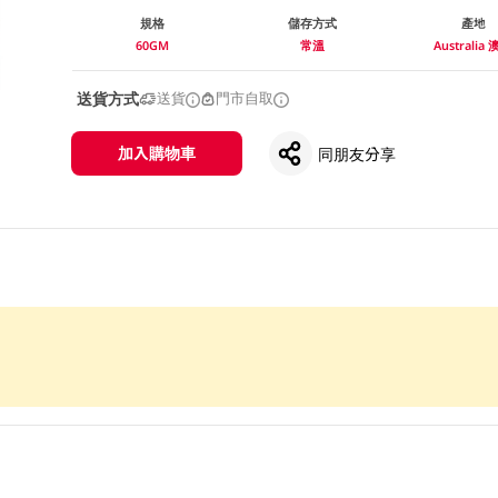
規格
儲存方式
產地
60GM
常溫
Australia
送貨方式
送貨
門市自取
加入購物車
同朋友分享