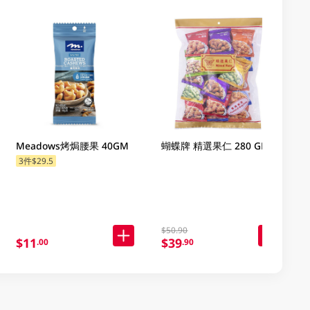
Meadows烤焗腰果 40GM
蝴蝶牌 精選果仁 280 GM
3件$29.5
$50.90
$11
$39
.00
.90