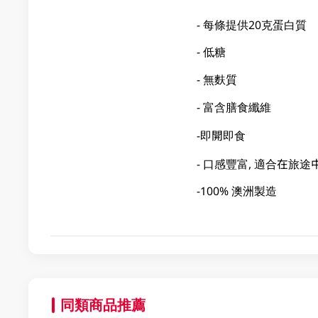
- 每條提供20克蛋白質
- 低糖
- 無麩質
- 富含膳食纖維
-即開即食
- 口感豐富, 適合在
-100% 澳洲製造
同類商品推薦