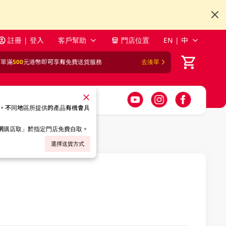
註冊 | 登入
客戶幫助
門店位置
EN | 中
訂單滿
500
元港幣即可享有免費送貨服務
去湊單
，不同地區所提供的產品有機會具
「網購店取」於指定門店免費自取。
選擇送貨方式