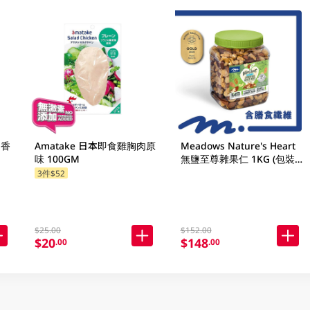
肉香
Amatake 日本即食雞胸肉原
Meadows Nature's Heart
味 100GM
無鹽至尊雜果仁 1KG (包裝
隨機發放)
3件$52
$25.00
$152.00
$20
$148
.00
.00