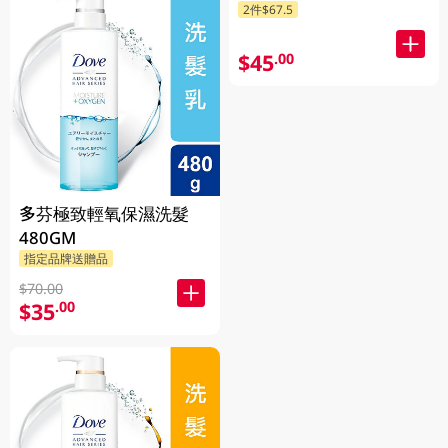
2件$67.5
$45
.00
多芬極致輕氧保濕洗髮
480GM
指定品牌送贈品
$70.00
$35
.00