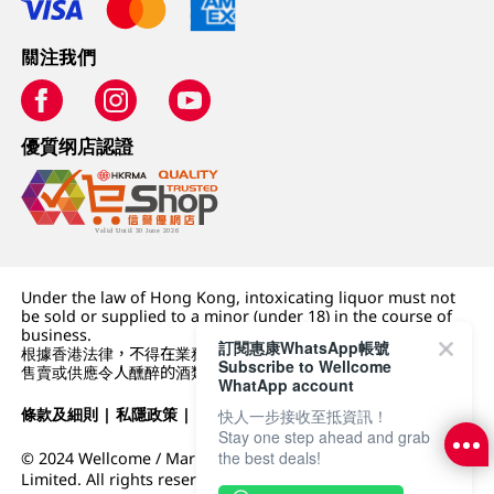
關注我們
優質纲店認證
Under the law of Hong Kong, intoxicating liquor must not
be sold or supplied to a minor (under 18) in the course of
business.
訂閱惠康WhatsApp帳號
根據香港法律，不得在業務過程中，向未成年人 (18 歲以下人士)
Subscribe to Wellcome
售賣或供應令人醺醉的酒類。
WhatApp account
條款及細則
|
私隱政策
|
DFI零售集團
快人一步接收至抵資訊！
Stay one step ahead and grab
the best deals!
© 2024 Wellcome / Market Place. The Dairy Farm Company
Limited. All rights reserved.