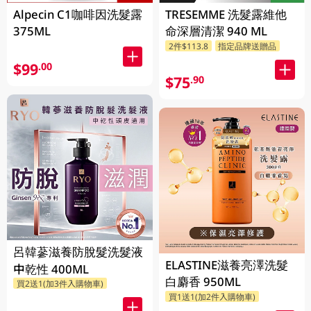
Alpecin C1咖啡因洗髮露
TRESEMME 洗髮露維他
375ML
命深層清潔 940 ML
2件$113.8
指定品牌送贈品
$99
.00
$75
.90
呂韓蔘滋養防脫髮洗髮液
ELASTINE滋養亮澤洗髮
中乾性 400ML
白麝香 950ML
買2送1(加3件入購物車)
買1送1(加2件入購物車)