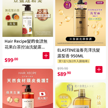
Hair Recipe髮的食譜無
花果白茶控油洗髮露
ELASTINE滋養亮澤洗髮
510ML(新舊裝隨機發貨)
露梨香 950ML
$99
.00
買1送1(加2件入購物車)
$99.90
$89
.90