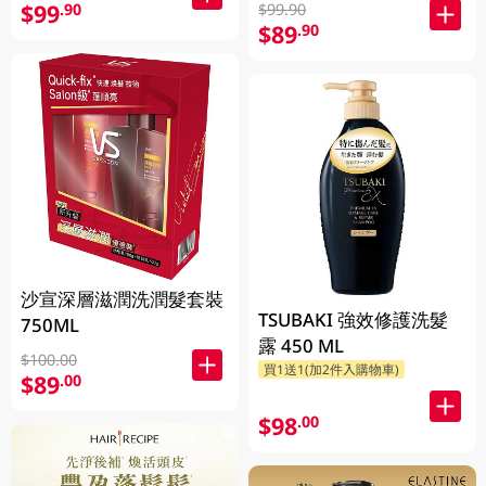
$99
.90
$99.90
$89
.90
沙宣深層滋潤洗潤髮套裝
TSUBAKI 強效修護洗髮
750ML
露 450 ML
$100.00
買1送1(加2件入購物車)
$89
.00
$98
.00