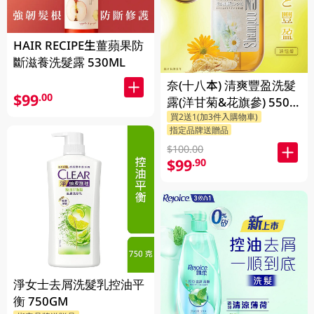
HAIR RECIPE生薑蘋果防
斷滋養洗髮露 530ML
奈(十八本) 清爽豐盈洗髮
$99
.00
露(洋甘菊&花旗參) 550
買2送1(加3件入購物車)
ML
指定品牌送贈品
$100.00
$99
.90
淨女士去屑洗髮乳控油平
衡 750GM