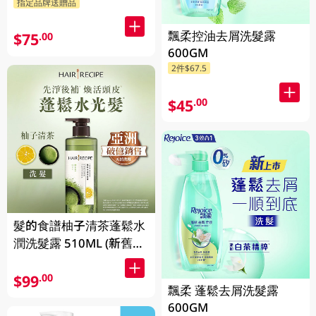
指定品牌送贈品
飄柔控油去屑洗髮露
$75
.00
600GM
2件$67.5
$45
.00
髮的食譜柚子清茶蓬鬆水
潤洗髮露 510ML (新舊包
裝隨機發貨)
$99
.00
飄柔 蓬鬆去屑洗髮露
600GM