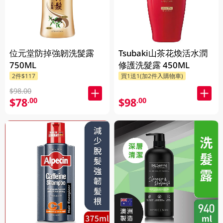
位元堂防掉強韌洗髲露
Tsubaki山茶花煥活水潤
750ML
修護洗髮露 450ML
2件$117
買1送1(加2件入購物車)
$98.00
$78
$98
.00
.00