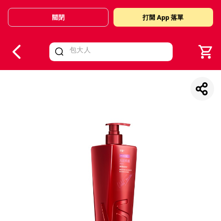
關閉
打開 App 落單
V
alid Until 30 June 2026