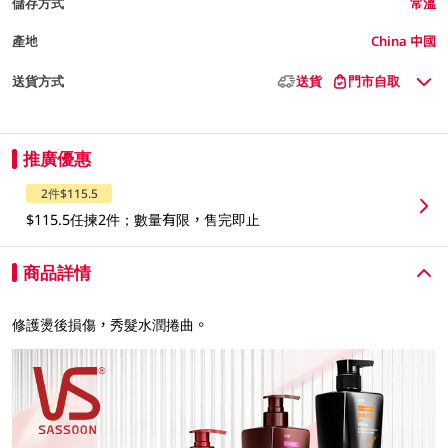
儲存方式
常溫
產地
China 中國
送貨方式
送貨
門市自取
推廣優惠
2件$115.5
$115.5任揀2件；數量有限，售完即止
商品詳情
修護燙後損傷，秀髮水潤捲曲。