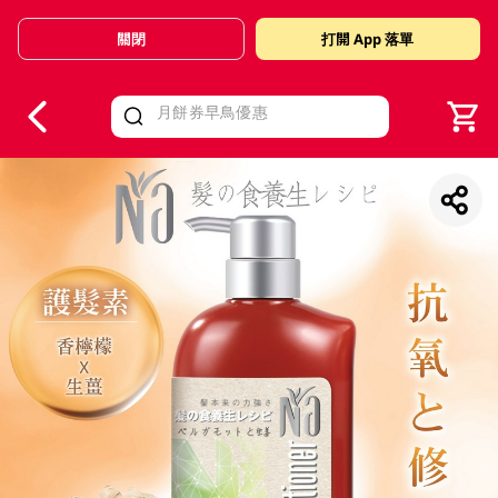
關閉
打開 App 落單
V
alid Until 30 June 2026