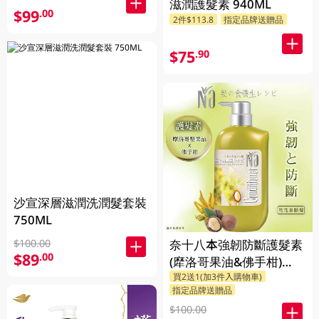
滋潤護髮素 940ML
$99
.00
2件$113.8
指定品牌送贈品
$75
.90
沙宣深層滋潤洗潤髮套裝
750ML
奈十八本強韌防斷護髮素
$100.00
$89
.00
(犘洛哥果油&佛手柑)
買2送1(加3件入購物車)
550ML
指定品牌送贈品
$100.00