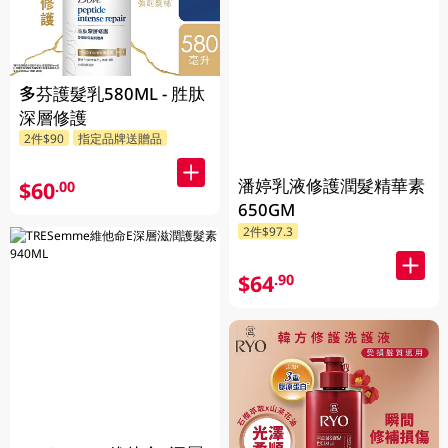
多芬護髮乳580ML - 胜肽
深層修護
2件$90
指定品牌送贈品
潘婷乳液修護潤髮精華素
$60
.00
650GM
2件$97.3
$64
.90