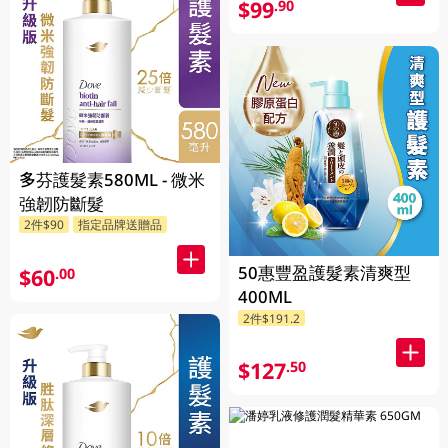
$99
.90
多芬護髮素580ML - 微米
強韌防斷髮
2件$90
指定品牌送贈品
50惠豐盈護髮素清爽型
$60
.00
400ML
2件$191.2
$127
.50