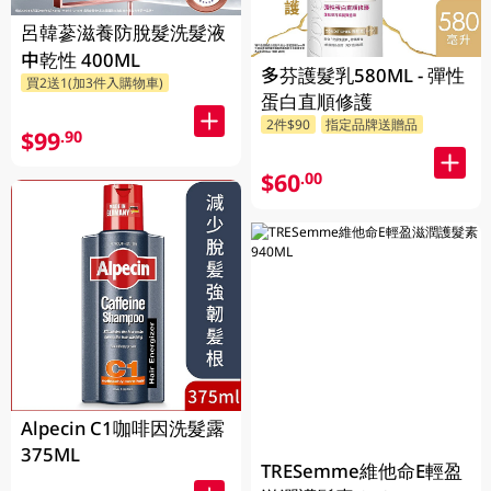
呂韓蔘滋養防脫髮洗髮液
中乾性 400ML
多芬護髮乳580ML - 彈性
買2送1(加3件入購物車)
蛋白直順修護
2件$90
指定品牌送贈品
$99
.90
$60
.00
Alpecin C1咖啡因洗髮露
375ML
TRESemme維他命E輕盈