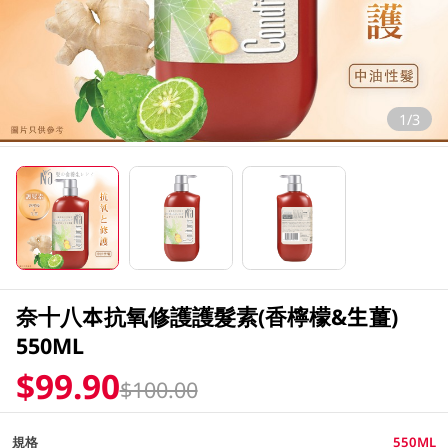
1/3
奈十八本抗氧修護護髮素(香檸檬&生薑)
550ML
$99.90
$100.00
規格
550ML