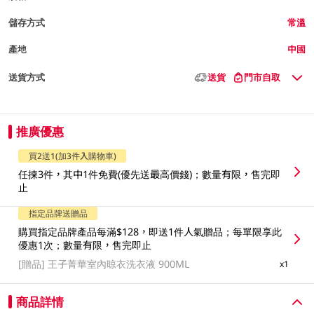
儲存方式
常溫
產地
中國
送貨方式
送貨
門市自取
推廣優惠
買2送1(加3件入購物車)
任揀3件，其中1件免費(優先送最高價錢)；數量有限，售完即
止
指定品牌送贈品
購買指定品牌產品每滿$128，即送1件人氣贈品；每單限享此
優惠1次；數量有限，售完即止
[贈品]
王子菁華室內晾衣洗衣液 900ML
x1
商品詳情