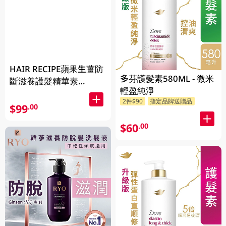
HAIR RECIPE蘋果生薑防
多芬護髮素580ML - 微米
斷滋養護髮精華素
輕盈純淨
530GM
2件$90
指定品牌送贈品
$99
.00
$60
.00