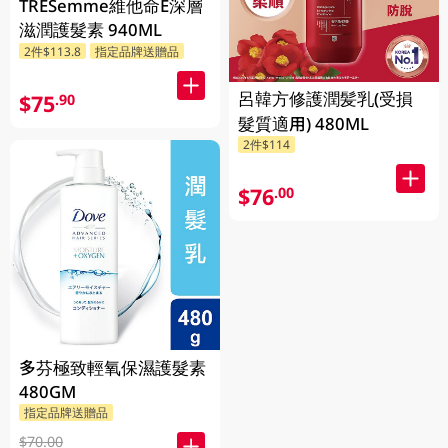
TRESemme維他命E深層
滋潤護髮素 940ML
2件$113.8
指定品牌送贈品
呂韓方修護潤髪乳(受損
$75
.90
髮質適用) 480ML
2件$114
$76
.00
多芬極致輕氧保濕護髮素
480GM
指定品牌送贈品
$70.00