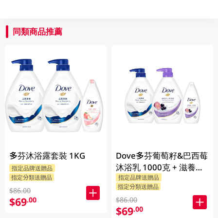
同類商品推薦
多芬沐浴露套裝 1KG
Dove多芬葡萄籽&巴西莓
沐浴乳 1000克 + 滋養柔
指定品牌送贈品
指定分類送贈品
指定品牌送贈品
嫰沐浴乳 1000克 + 隨機
指定分類送贈品
贈品 200克
$86.00
$69
.00
$86.00
$69
.00