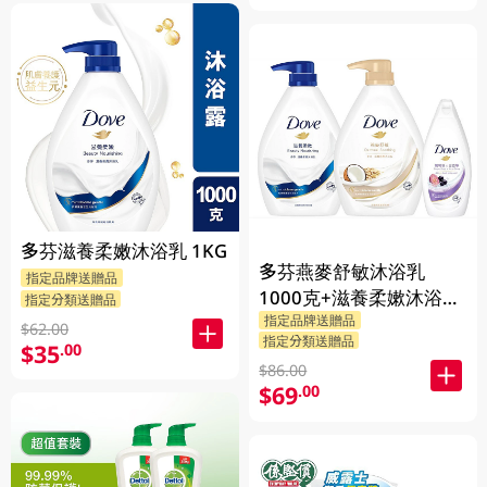
多芬滋養柔嫩沐浴乳 1KG
多芬燕麥舒敏沐浴乳
指定品牌送贈品
1000克+滋養柔嫰沐浴乳
指定分類送贈品
指定品牌送贈品
1000克+Dove沐浴乳200
$62.00
指定分類送贈品
$35
克 (隨機發送) 1PK
.00
$86.00
$69
.00