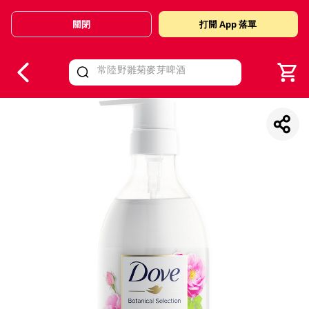
關閉
打開 App 落單
V
alid Until 30 June 2026