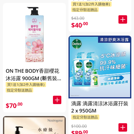
買1送1(加2件入購物車)
指定分類送贈品
$43.00
$40
.00
ON THE BODY香甜櫻花
沐浴露 900GM (新舊裝隨
買1送1(加2件入購物車)
機發貨)
指定分類送贈品
滴露 滴露清涼沐浴露孖裝
$70
.00
2 x 950GM
指定分類送贈品
$100.00
$89
.00