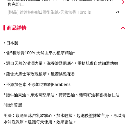
售完即止
[贈品]
維達抱抱綿3層衛生紙-天然無香 10rolls
x1
商品詳情
• 日本製
• 含5種珍貴100% 天然由來の植萃精油*
• 源自天然的滋潤力量，滋養滲透肌底^，重拾肌膚自然細滑幼嫩
• 蘊含大馬士革玫瑰植萃，散發淡雅花香
• 不添加色素 不添加防腐劑Parabens
*指牛油果油、摩洛哥堅果油、荷荷巴油、葡萄籽油和杏桃核仁油
^指角質層
用法：取適量沐浴乳於掌心，加水輕揉，起泡後塗抹於全身，再以清
水沖洗乾淨。建議每天使用，效果更佳。