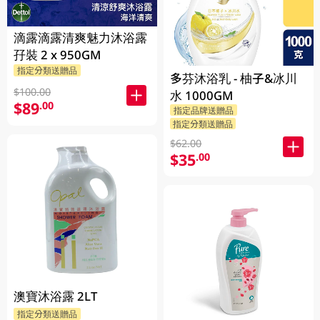
滴露滴露清爽魅力沐浴露
孖裝 2 x 950GM
指定分類送贈品
多芬沐浴乳 - 柚子&冰川
$100.00
水 1000GM
$89
.00
指定品牌送贈品
指定分類送贈品
$62.00
$35
.00
澳寶沐浴露 2LT
指定分類送贈品