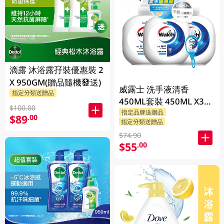
滴露 沐浴露孖裝優惠裝 2
X 950GM(贈品隨機發送)
威露士 洗手液清香
指定分類送贈品
450ML套裝 450ML X3
$100.00
BP
指定品牌送贈品
$89
.00
指定分類送贈品
$74.90
$55
.00