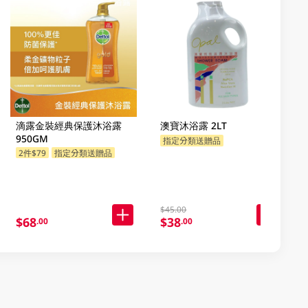
滴露金裝經典保護沐浴露
澳寶沐浴露 2LT
950GM
指定分類送贈品
2件$79
指定分類送贈品
$45.00
$68
$38
.00
.00