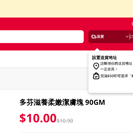
送貨
設置送貨地址
請新增你的送貨地址
一定差異。
買滿$50即可選擇
多芬滋養柔嫩潔膚塊 90GM
$10.00
$10.90