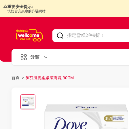
重要安全提示:
慎防冒充惠康的詐騙網站
V
alid Until 30 June 2026
分類
首頁
>
多芬滋養柔嫩潔膚塊 90GM