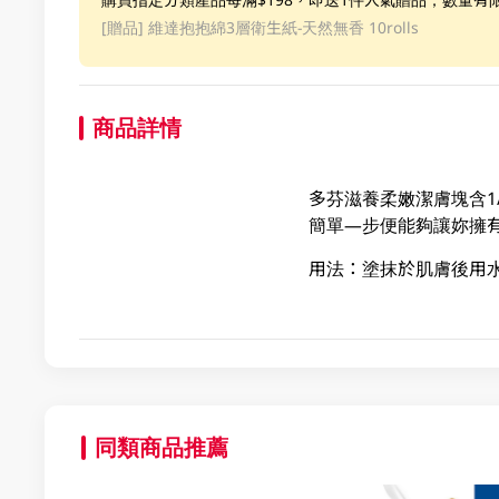
[贈品]
維達抱抱綿3層衛生紙-天然無香 10rolls
商品詳情
多芬滋養柔嫩潔膚塊含1
簡單—步便能夠讓妳擁
用法：塗抹於肌膚後用
同類商品推薦