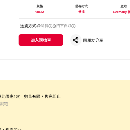
規格
儲存方式
產地
90GM
常溫
Germany 
送貨方式
送貨
門市自取
加入購物車
同朋友分享
享此優惠1次；數量有限，售完即止
購買)
限，售完即止