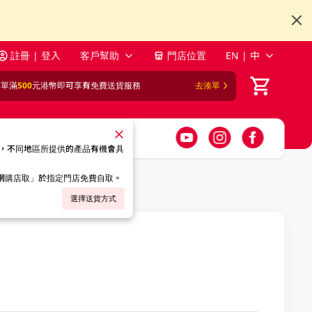
註冊 | 登入
客戶幫助
門店位置
EN | 中
訂單滿
500
元港幣即可享有免費送貨服務
去湊單
，不同地區所提供的產品有機會具
「網購店取」於指定門店免費自取。
選擇送貨方式