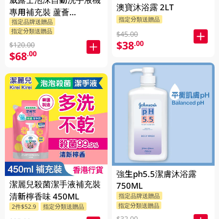
澳寶沐浴露 2LT
專用補充裝 蘆薈
指定分類送贈品
指定品牌送贈品
2X350ML
指定分類送贈品
$45.00
$38
.00
$120.00
$68
.00
強生ph5.5潔膚沐浴露
潔麗兒殺菌潔手液補充裝
750ML
清新檸香味 450ML
指定品牌送贈品
指定分類送贈品
2件$52.9
指定分類送贈品
$32.00