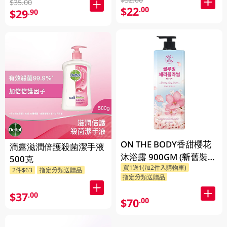
$35.00
$22
.00
$29
.90
ON THE BODY香甜櫻花
滴露滋潤倍護殺菌潔手液
沐浴露 900GM (新舊裝隨
500克
買1送1(加2件入購物車)
機發貨)
2件$63
指定分類送贈品
指定分類送贈品
$37
.00
$70
.00