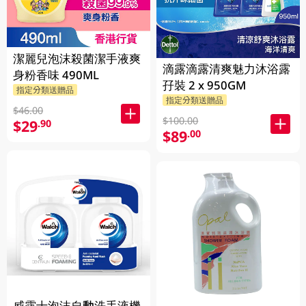
潔麗兒泡沫殺菌潔手液爽
滴露滴露清爽魅力沐浴露
身粉香味 490ML
孖裝 2 x 950GM
指定分類送贈品
指定分類送贈品
$46.00
$100.00
$29
.90
$89
.00
威露士泡沫自動洗手液機