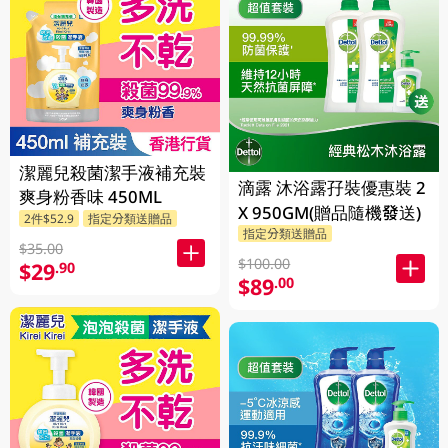
潔麗兒殺菌潔手液補充裝
滴露 沐浴露孖裝優惠裝 2
爽身粉香味 450ML
X 950GM(贈品隨機發送)
2件$52.9
指定分類送贈品
指定分類送贈品
$35.00
$100.00
$29
.90
$89
.00