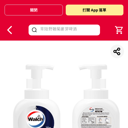
關閉
打開 App 落單
V
alid Until 30 June 2026