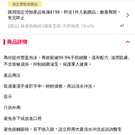
指定分類送贈品
購買指定分類產品每滿$198，即送1件人氣贈品；數量有限，
售完即止
[贈品]
維達抱抱綿3層衛生紙-天然無香 10rolls
x1
商品詳情
為你提供豐盈泡沫，有效殺滅99.9%手部細菌，溫和配方, 滋潤肌膚,
不含致敏成份，抑制細菌滋生，保護家人健康。
產品用法
取適量潔手液於手中，輕輕揉擦，再以清水沖洗。
提示
只供外用
避免吞下或放進口裡
避免接觸眼睛。若不慎入眼，請立即用大量清水沖洗並諮詢醫生