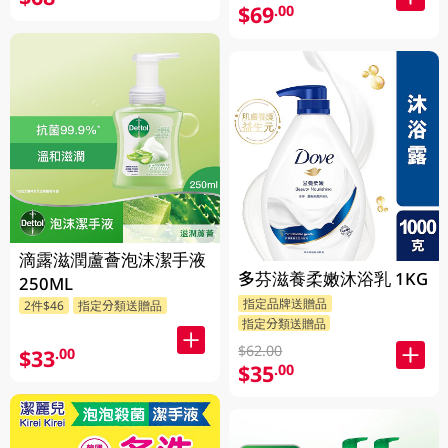
$69
.00
滴露滋潤蘆薈泡沫潔手液
多芬滋養柔嫩沐浴乳 1KG
250ML
指定品牌送贈品
2件$46
指定分類送贈品
指定分類送贈品
$62.00
$33
.00
$35
.00