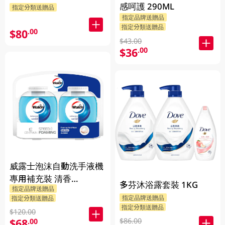
感呵護 290ML
指定分類送贈品
指定品牌送贈品
指定分類送贈品
$80
.00
$43.00
$36
.00
威露士泡沫自動洗手液機
專用補充裝 清香
多芬沐浴露套裝 1KG
指定品牌送贈品
2X350ML
指定品牌送贈品
指定分類送贈品
指定分類送贈品
$120.00
$86.00
$68
.00