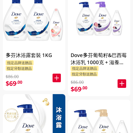
多芬沐浴露套裝 1KG
Dove多芬葡萄籽&巴西莓
沐浴乳 1000克 + 滋養柔
指定品牌送贈品
指定分類送贈品
指定品牌送贈品
嫰沐浴乳 1000克 + 隨機
指定分類送贈品
贈品 200克
$86.00
$69
.00
$86.00
$69
.00