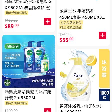
滴露 沐浴露孖裝優惠裝 2
X 950GM(贈品隨機發送)
威露士 洗手液清香
指定分類送贈品
450ML套裝 450ML X3
$100.00
BP
指定品牌送贈品
$89
.00
指定分類送贈品
$74.90
$55
.00
滴露滴露清爽魅力沐浴露
孖裝 2 x 950GM
指定分類送贈品
多芬沐浴乳 - 柚子&冰川
$100.00
水 1000GM