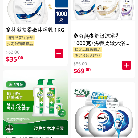
多芬滋養柔嫩沐浴乳 1KG
多芬燕麥舒敏沐浴乳
指定品牌送贈品
1000克+滋養柔嫰沐浴乳
指定分類送贈品
指定品牌送贈品
1000克+Dove沐浴乳200
$62.00
指定分類送贈品
$35
克 (隨機發送) 1PK
.00
$86.00
$69
.00