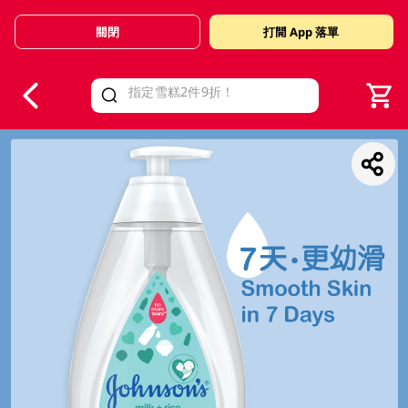
關閉
打開 App 落單
V
alid Until 30 June 2026