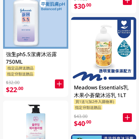
$30
.00
強生ph5.5潔膚沐浴露
750ML
指定品牌送贈品
指定分類送贈品
$32.00
Meadows Essentials乳
$22
.00
木果小蒼蘭沐浴乳 1LT
買1送1(加2件入購物車)
指定分類送贈品
$43.00
$40
.00