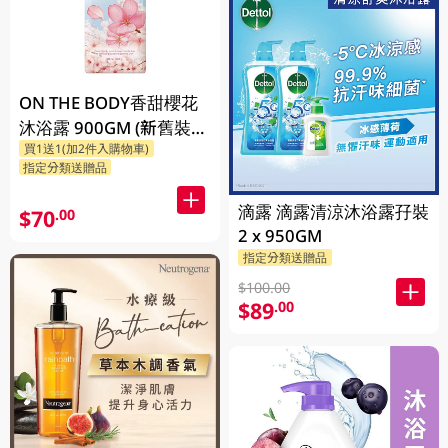
ON THE BODY香甜櫻花
沐浴露 900GM (新舊裝隨
買1送1(加2件入購物車)
機發貨)
指定分類送贈品
滴露 滴露清涼沐浴露孖裝
$70
.00
2 x 950GM
指定分類送贈品
$100.00
$89
.00