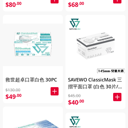
$80
$68
.00
.00
肺炎支原體)
救世超卓口罩白色 30PC
SAVEWO ClassicMask 三
摺平面口罩 (白色 30片/
$130.00
盒，獨立包裝)
$49
.00
$45.00
$40
.00