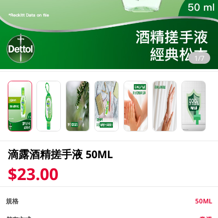
1/7
滴露酒精搓手液 50ML
$23.00
規格
50ML