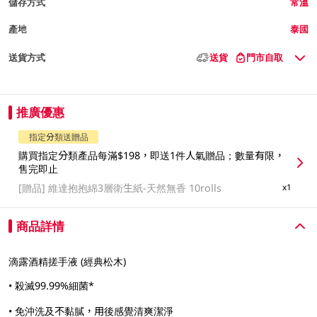
儲存方式
常溫
產地
泰國
送貨方式
送貨
門市自取
推廣優惠
指定分類送贈品
購買指定分類產品每滿$198，即送1件人氣贈品；數量有限，
售完即止
[贈品]
維達抱抱綿3層衛生紙-天然無香 10rolls
x1
商品詳情
滴露酒精搓手液 (經典松木)
• 殺滅99.99%細菌*
• 免沖洗及不黏膩，用後感覺清爽潔淨