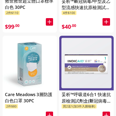
救世救世超立體口罩標準
妥析™新冠病毒/甲型及⼄
白色 30PC
型流感快速抗原檢測試劑
2件$110
4件$100
盒
$99
$40
.00
.00
Care Meadows 3層防護
妥析™呼吸道6合1 快速抗
白色口罩 30PC
原檢測試劑盒(新冠病毒/
2件$80
買2送1(加3件入購物車)
甲型及⼄型流感/呼吸道
合胞病毒/呼吸道腺病毒/