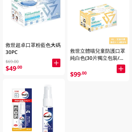
救世超卓口罩粉藍色大碼
救世立體喵兒童防護口罩
30PC
純白色(30片獨立包裝/盒)
$69.00
(7-13歲適用)
$49
.00
$99
.00