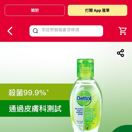
關閉
打開 App 落單
V
alid Until 30 June 2026