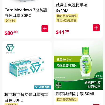
威露士免洗搓手液
Care Meadows 3層防護
6x20ML
白色口罩 30PC
指定品牌送贈品
指定分類送贈品
2件$80
$44
.90
$80
.00
滴露酒精搓手液 50ML
救世救世超立體口罩標準
白色 30PC
指定分類送贈品