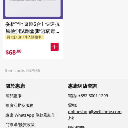
妥析™呼吸道6合1 快速抗
原檢測試劑盒(新冠病毒/
買2送1(加3件入購物車)
甲型及⼄型流感/呼吸道
合胞病毒/呼吸道腺病毒/
$68
.00
肺炎支原體)
Item code: 047936
關於惠康
惠康網店查詢
關於惠康
電話:
+852 3001 1299
推廣活動及服務
電郵:
onlineshop@wellcome.com
惠康 WhatsApp 條款及細則
.hk
門市退/換貨政策
辦公時間: