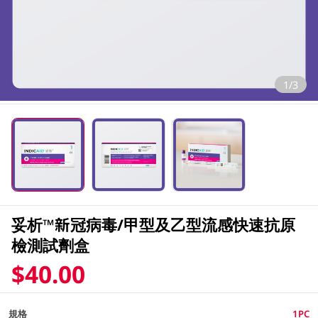
1/3
妥析™新冠病毒/甲型及⼄型流感快速抗原
檢測試劑盒
$40.00
規格
1PC