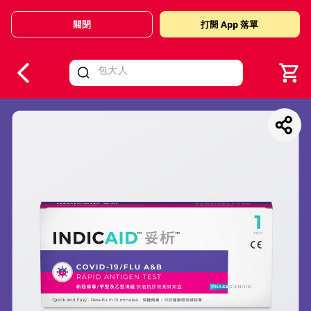
關閉
打開 App 落單
V
alid Until 30 June 2026