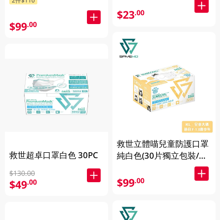
2件$110
$23
.00
$99
.00
救世立體喵兒童防護口罩
救世超卓口罩白色 30PC
純白色(30片獨立包裝/盒)
(7-13歲適用)
$130.00
$99
.00
$49
.00