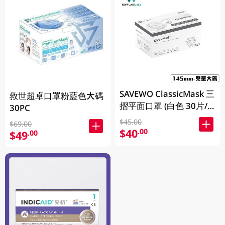
SAVEWO ClassicMask 三
救世超卓口罩粉藍色大碼
摺平面口罩 (白色 30片/
30PC
盒，獨立包裝)
$45.00
$69.00
$40
.00
$49
.00