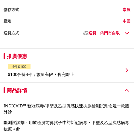
儲存方式
常溫
產地
中國
送貨方式
送貨
門市自取
推廣優惠
4件$100
$100任揀4件；數量有限，售完即止
商品詳情
INDICAID™ 新冠病毒/甲型及⼄型流感快速抗原檢測試劑盒是⼀款體
外診
斷測試試劑，⽤於檢測前⿐拭⼦中的新冠病毒、甲型及⼄型流感病毒
抗原。此