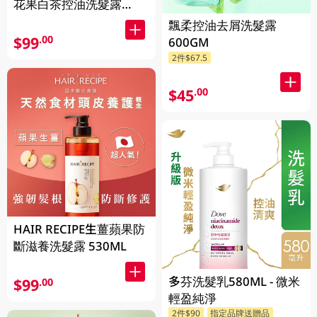
花果白茶控油洗髮露
510ML(新舊裝隨機發貨)
飄柔控油去屑洗髮露
$99
.00
600GM
2件$67.5
$45
.00
HAIR RECIPE生薑蘋果防
斷滋養洗髮露 530ML
多芬洗髮乳580ML - 微米
$99
.00
輕盈純淨
2件$90
指定品牌送贈品