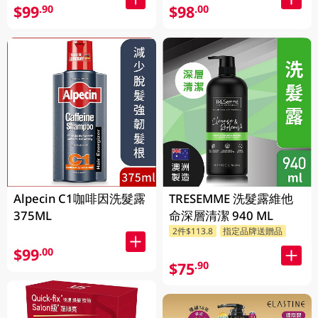
$99
$98
.90
.00
Alpecin C1咖啡因洗髮露
TRESEMME 洗髮露維他
375ML
命深層清潔 940 ML
2件$113.8
指定品牌送贈品
$99
.00
$75
.90