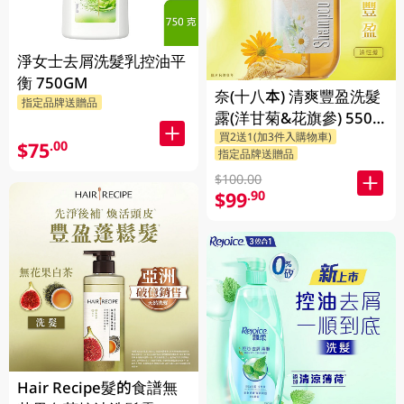
淨女士去屑洗髮乳控油平
衡 750GM
奈(十八本) 清爽豐盈洗髮
指定品牌送贈品
露(洋甘菊&花旗參) 550
買2送1(加3件入購物車)
ML
$75
.00
指定品牌送贈品
$100.00
$99
.90
Hair Recipe髮的食譜無