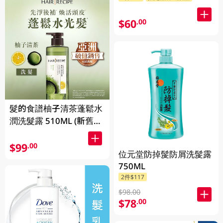
$60
.00
髮的食譜柚子清茶蓬鬆水
潤洗髮露 510ML (新舊包
裝隨機發貨)
$99
.00
位元堂防掉髲防屑洗髲露
750ML
2件$117
$98.00
$78
.00