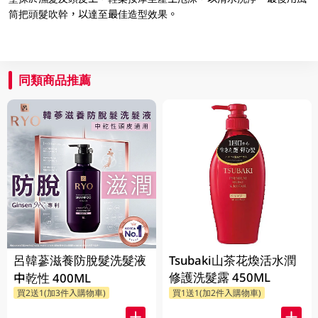
筒把頭髮吹幹，以達至最佳造型效果。
同類商品推薦
呂韓蔘滋養防脫髮洗髮液
Tsubaki山茶花煥活水潤
修護洗髮露 450ML
中乾性 400ML
買2送1(加3件入購物車)
買1送1(加2件入購物車)