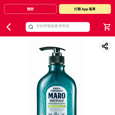
關閉
打開 App 落單
V
alid Until 30 June 2026