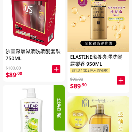
沙宣深層滋潤洗潤髮套裝
ELASTINE滋養亮澤洗髮
750ML
露梨香 950ML
$100.00
買1送1(加2件入購物車)
$89
.00
$99.90
$89
.90