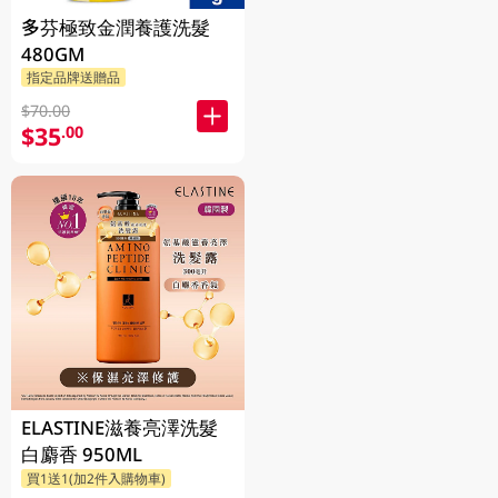
多芬極致金潤養護洗髮
480GM
指定品牌送贈品
$70.00
$35
.00
ELASTINE滋養亮澤洗髮
白麝香 950ML
買1送1(加2件入購物車)