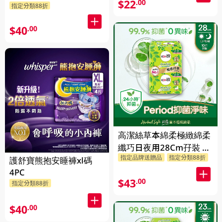
$22
.00
指定分類88折
$40
.00
高潔絲草本綿柔極緻綿柔
纖巧日夜用28Cm孖裝 2
指定品牌送贈品
指定分類88折
X 10PC
護舒寶熊抱安睡褲xl碼
4PC
$43
.00
指定分類88折
$40
.00