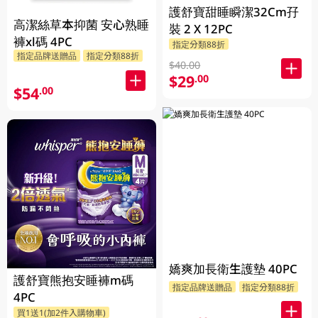
護舒寶甜睡瞬潔32Cm孖
高潔絲草本抑菌 安心熟睡
裝 2 X 12PC
褲xl碼 4PC
指定分類88折
指定品牌送贈品
指定分類88折
$40.00
$29
.00
$54
.00
嬌爽加長衛生護墊 40PC
護舒寶熊抱安睡褲m碼
指定品牌送贈品
指定分類88折
4PC
買1送1(加2件入購物車)