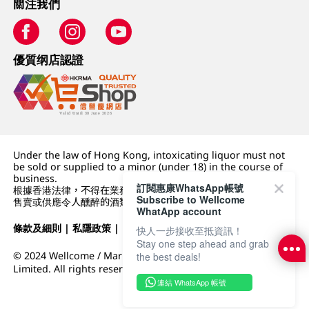
關注我們
優質纲店認證
Under the law of Hong Kong, intoxicating liquor must not
be sold or supplied to a minor (under 18) in the course of
business.
訂閱惠康WhatsApp帳號
根據香港法律，不得在業務過程中，向未成年人 (18 歲以下人士)
Subscribe to Wellcome
售賣或供應令人醺醉的酒類。
WhatApp account
條款及細則
|
私隱政策
|
DFI零售集團
快人一步接收至抵資訊！
Stay one step ahead and grab
© 2024 Wellcome / Market Place. The Dairy Farm Company
the best deals!
Limited. All rights reserved.
連結 WhatsApp 帳號