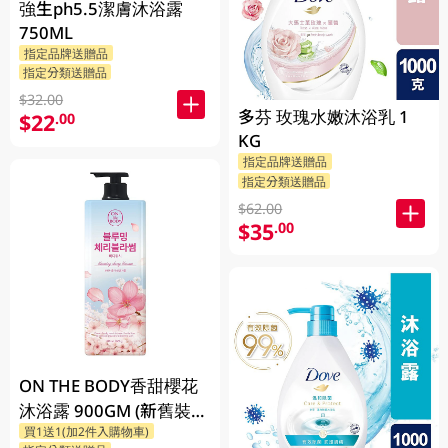
強生ph5.5潔膚沐浴露
750ML
指定品牌送贈品
指定分類送贈品
$32.00
多芬 玫瑰水嫩沐浴乳 1
$22
.00
KG
指定品牌送贈品
指定分類送贈品
$62.00
$35
.00
ON THE BODY香甜櫻花
沐浴露 900GM (新舊裝隨
買1送1(加2件入購物車)
機發貨)