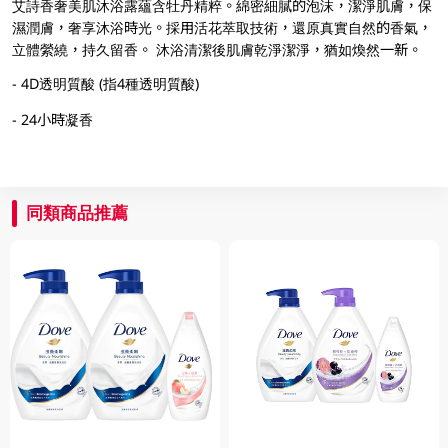
艾詩香奢美肌沐浴露蘊含牡丹精粹。綿密細膩的泡沫，潔淨肌膚，保
濕潤膚，奢享沐浴時光。採用活花萃取技術，還原真實自然的香氣，
立體縈繞，持久留香。 沐浴清潔後肌膚乾淨潔淨，猶如煥然一新。
- 4D透明質酸 (指4種透明質酸)
- 24小時凝香
同類商品推薦