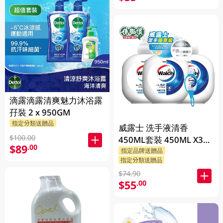
滴露滴露清爽魅力沐浴露
孖裝 2 x 950GM
指定分類送贈品
威露士 洗手液清香
$100.00
450ML套裝 450ML X3
$89
.00
BP
指定品牌送贈品
指定分類送贈品
$74.90
$55
.00