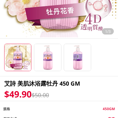
1/3
艾詩 美肌沐浴露牡丹 450 GM
$49.90
$50.00
規格
450GM