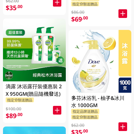
$62.00
指定分類送贈品
$35
克 (隨機發送) 1PK
.00
$86.00
$69
.00
滴露 沐浴露孖裝優惠裝 2
X 950GM(贈品隨機發送)
多芬沐浴乳 - 柚子&冰川
指定分類送贈品
水 1000GM
$100.00
指定品牌送贈品
$89
.00
指定分類送贈品
$62.00
$35
.00