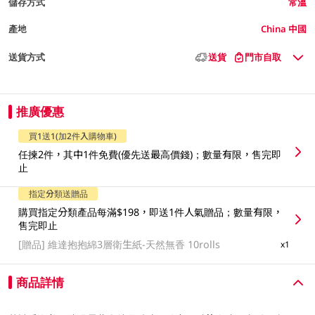
儲存方式
常溫
產地
China 中國
送貨方式
送貨
門市自取
推廣優惠
買1送1(加2件入購物車)
任揀2件，其中1件免費(優先送最高價錢)；數量有限，售完即
止
指定分類送贈品
購買指定分類產品每滿$198，即送1件人氣贈品；數量有限，
售完即止
[贈品]
維達抱抱綿3層衛生紙-天然無香 10rolls
x1
商品詳情