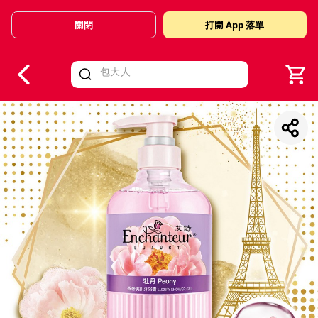
關閉
打開 App 落單
V
alid Until 30 June 2026