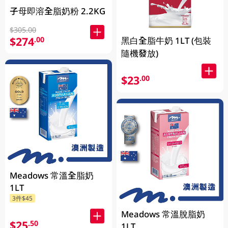
子母即溶全脂奶粉 2.2KG
$305.00
$274
.00
黑白全脂牛奶 1LT (包裝
隨機發放)
$23
.00
Meadows 常溫全脂奶
1LT
3件$45
Meadows 常溫脫脂奶
$25
.50
1LT