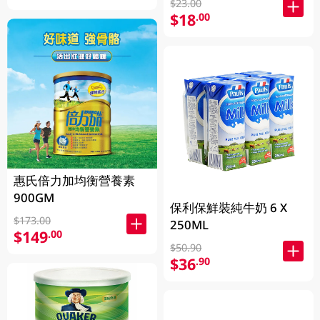
$23.00
$18
.00
惠氏倍力加均衡營養素
900GM
保利保鮮裝純牛奶 6 X
$173.00
250ML
$149
.00
$50.90
$36
.90