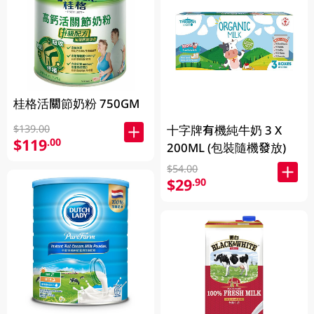
桂格活關節奶粉 750GM
十字牌有機純牛奶 3 X
$139.00
$119
.00
200ML (包裝隨機發放)
$54.00
$29
.90