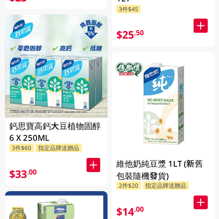
3件$45
$25
.50
鈣思寶高鈣大豆植物固醇
6 X 250ML
3件$60
指定品牌送贈品
維他奶純豆漿 1LT (新舊
$33
.00
包裝隨機發貨)
2件$20
指定品牌送贈品
$14
.00