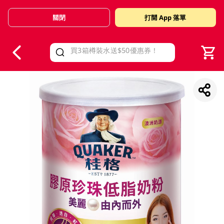
關閉
打開 App 落單
V
alid Until 30 June 2026