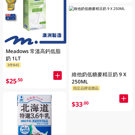
Meadows 常溫高鈣低脂
奶 1LT
3件$45
維他奶低糖麥精豆奶 9 X
$25
.50
250ML
指定品牌送贈品
$33
.00