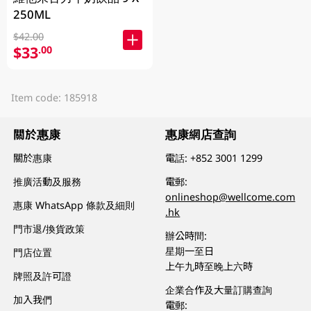
250ML
$42.00
$33
.00
Item code: 185918
關於惠康
惠康網店查詢
關於惠康
電話:
+852 3001 1299
推廣活動及服務
電郵:
onlineshop@wellcome.com
惠康 WhatsApp 條款及細則
.hk
門市退/換貨政策
辦公時間:
星期一至日
門店位置
上午九時至晚上六時
牌照及許可證
企業合作及大量訂購查詢
加入我們
電郵: