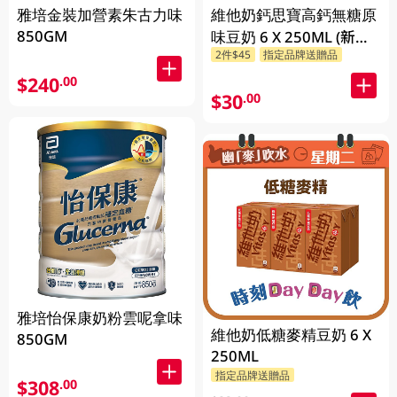
雅培金裝加營素朱古力味
維他奶鈣思寶高鈣無糖原
850GM
味豆奶 6 X 250ML (新舊
2件$45
指定品牌送贈品
包裝隨機發貨)
$240
.00
$30
.00
雅培怡保康奶粉雲呢拿味
維他奶低糖麥精豆奶 6 X
850GM
250ML
指定品牌送贈品
$308
.00