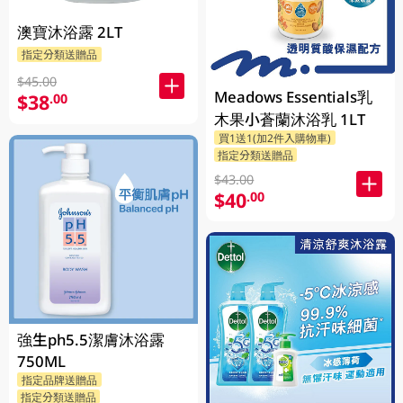
澳寶沐浴露 2LT
指定分類送贈品
$45.00
Meadows Essentials乳
$38
.00
木果小蒼蘭沐浴乳 1LT
買1送1(加2件入購物車)
指定分類送贈品
$43.00
$40
.00
強生ph5.5潔膚沐浴露
750ML
指定品牌送贈品
指定分類送贈品