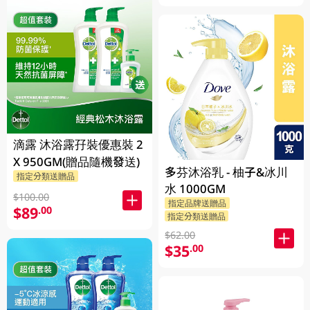
滴露 沐浴露孖裝優惠裝 2
X 950GM(贈品隨機發送)
多芬沐浴乳 - 柚子&冰川
指定分類送贈品
水 1000GM
$100.00
指定品牌送贈品
$89
.00
指定分類送贈品
$62.00
$35
.00