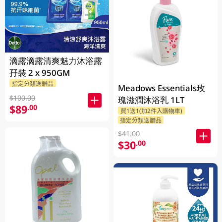
滴露滴露清爽魅力沐浴露
孖裝 2 x 950GM
指定分類送贈品
Meadows Essentials玫
$100.00
瑰滋潤沐浴乳 1LT
$89
.00
買1送1(加2件入購物車)
指定分類送贈品
$41.00
$30
.00