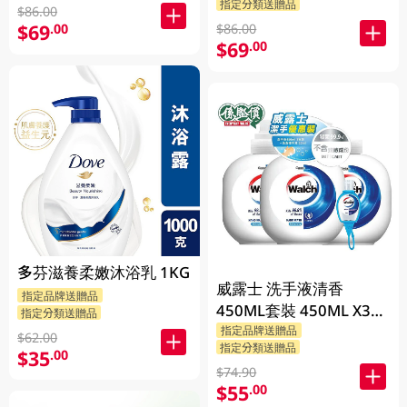
指定分類送贈品
克 (隨機發送) 1PK
$86.00
$69
.00
$86.00
$69
.00
多芬滋養柔嫩沐浴乳 1KG
威露士 洗手液清香
指定品牌送贈品
450ML套裝 450ML X3
指定分類送贈品
BP
指定品牌送贈品
$62.00
指定分類送贈品
$35
.00
$74.90
$55
.00