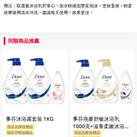
用法：取適量沐浴乳於掌心，加水輕揉出豐富泡沫，塗抹全身，輕柔
按摩後用清水沖洗。建議每天使用，效果更佳。
同類商品推薦
多芬沐浴露套裝 1KG
多芬燕麥舒敏沐浴乳
1000克+滋養柔嫰沐浴乳
指定品牌送贈品
指定分類送贈品
指定品牌送贈品
1000克+Dove沐浴乳200