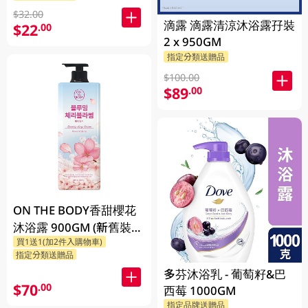
$32.00
滴露 滴露清涼沐浴露孖裝
$22
.00
2 x 950GM
指定分類送贈品
$100.00
$89
.00
ON THE BODY香甜櫻花
沐浴露 900GM (新舊裝隨
買1送1(加2件入購物車)
機發貨)
指定分類送贈品
多芬沐浴乳 - 葡萄籽&巴
$70
.00
西莓 1000GM
指定品牌送贈品