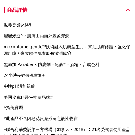
商品詳情
滋養柔嫩沐浴乳
層層滲透^，肌膚由内而外豐盈彈潤
microbiome gentle™技術融入肌膚益生元，幫助肌膚修護，強化保
濕屏障，有效鎖住肌膚原有滋潤成分
無添加 Parabens 防腐劑、皂鹼*、酒精、合成色料
24小時長效保濕實測+
中性pH溫和親膚
美國皮膚科醫生推薦品牌#
^指角質層
*此產品不含因皂花反應殘留之鹼性物質
+聯合利華委託第三方機構（加拿大，2018）：21名受試者使用產品