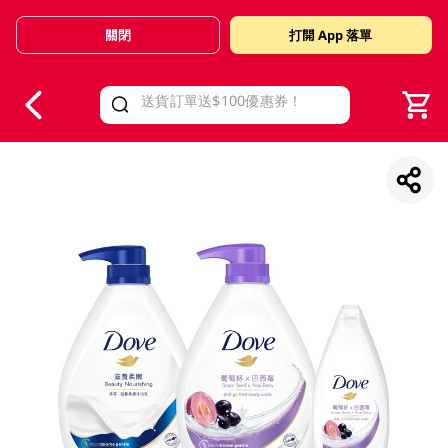
關閉
打開 App 落單
V
alid Until 30 June 2026