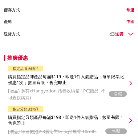
儲存方式
常溫
產地
中國
送貨方式
送貨
推廣優惠
指定品牌送贈品
購買指定品牌產品每滿$119，即送1件人氣贈品；每單限享此
優惠1次；數量有限，售完即止
[贈品]
多芬xHangyodon 摺疊收納箱 1PC(贈品, 不
售罄
可直接購買)
指定分類送贈品
購買指定分類產品每滿$198，即送1件人氣贈品；數量有限，
售完即止
售罄
[贈品]
維達抱抱綿3層衛生紙-天然無香 10rolls