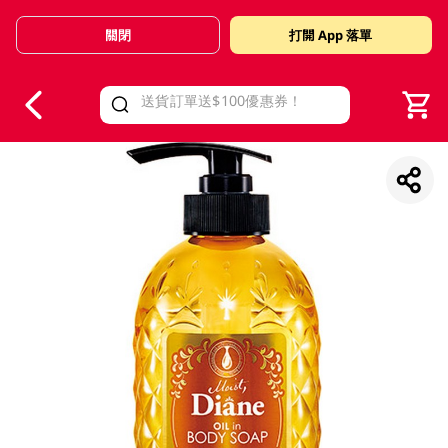
關閉
打開 App 落單
V
alid Until 30 June 2026