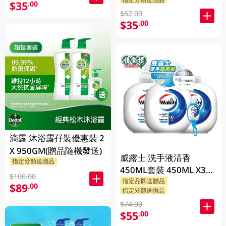
$35
.00
$62.00
$35
.00
滴露 沐浴露孖裝優惠裝 2
X 950GM(贈品隨機發送)
威露士 洗手液清香
指定分類送贈品
450ML套裝 450ML X3
$100.00
BP
指定品牌送贈品
$89
.00
指定分類送贈品
$74.90
$55
.00