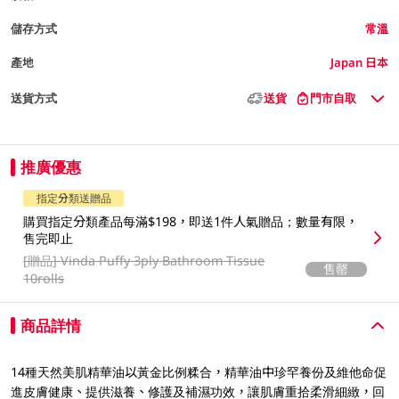
儲存方式
常溫
產地
Japan 日本
送貨方式
送貨
門市自取
推廣優惠
指定分類送贈品
購買指定分類產品每滿$198，即送1件人氣贈品；數量有限，
售完即止
[贈品]
Vinda Puffy 3ply Bathroom Tissue
售罄
10rolls
商品詳情
14種天然美肌精華油以黃金比例糅合，精華油中珍罕養份及維他命促
進皮膚健康、提供滋養、修護及補濕功效，讓肌膚重拾柔滑細緻，回