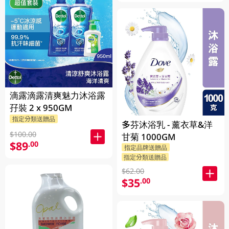
滴露滴露清爽魅力沐浴露
孖裝 2 x 950GM
指定分類送贈品
多芬沐浴乳 - 薰衣草&洋
$100.00
甘菊 1000GM
$89
.00
指定品牌送贈品
指定分類送贈品
$62.00
$35
.00