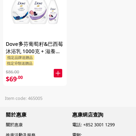
Dove多芬葡萄籽&巴西莓
沐浴乳 1000克 + 滋養柔
指定品牌送贈品
嫰沐浴乳 1000克 + 隨機
指定分類送贈品
贈品 200克
$86.00
$69
.00
Item code: 465005
關於惠康
惠康網店查詢
關於惠康
電話:
+852 3001 1299
推廣活動及服務
電郵: