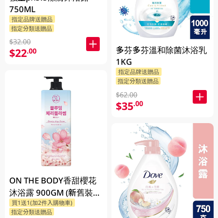
750ML
指定品牌送贈品
指定分類送贈品
$32.00
多芬多芬溫和除菌沐浴乳
$22
.00
1KG
指定品牌送贈品
指定分類送贈品
$62.00
$35
.00
ON THE BODY香甜櫻花
沐浴露 900GM (新舊裝隨
買1送1(加2件入購物車)
機發貨)
指定分類送贈品