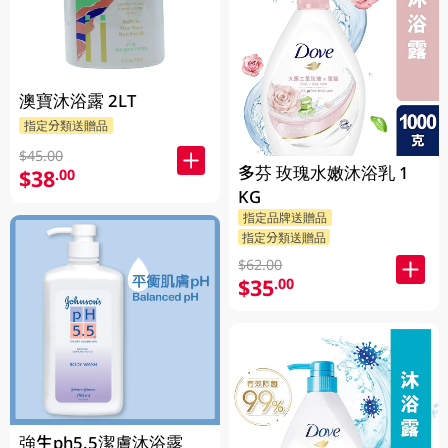
澳寶沐浴露 2LT
指定分類送贈品
$45.00
多芬 玫瑰水嫩沐浴乳 1
$38
.00
KG
指定品牌送贈品
指定分類送贈品
$62.00
$35
.00
強生ph5.5潔膚沐浴露