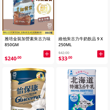
雅培金裝加營素朱古力味
維他朱古力牛奶飲品 9 X
850GM
250ML
$42.00
$240
$33
.00
.00