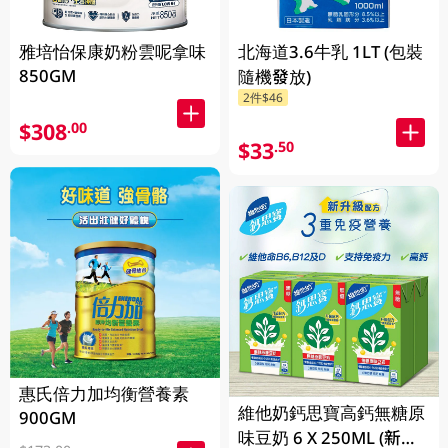
雅培怡保康奶粉雲呢拿味
北海道3.6牛乳 1LT (包裝
850GM
隨機發放)
2件$46
$308
.00
$33
.50
惠氏倍力加均衡營養素
維他奶鈣思寶高鈣無糖原
900GM
味豆奶 6 X 250ML (新舊