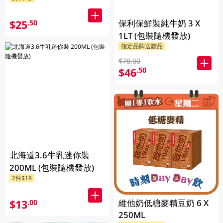
$25
保利保鮮裝純牛奶 3 X
.50
1LT (包裝隨機發放)
指定品牌送贈品
$78.00
$46
.50
北海道3.6牛乳迷你裝
200ML (包裝隨機發放)
2件$18
$13
維他奶低糖麥精豆奶 6 X
.00
250ML