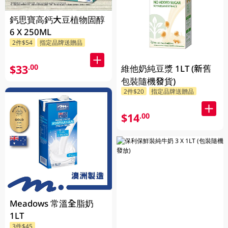
鈣思寶高鈣大豆植物固醇
6 X 250ML
2件$54
指定品牌送贈品
$33
.00
維他奶純豆漿 1LT (新舊
包裝隨機發貨)
2件$20
指定品牌送贈品
$14
.00
Meadows 常溫全脂奶
1LT
3件$45