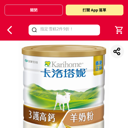
關閉
打開 App 落單
V
alid Until 30 June 2026