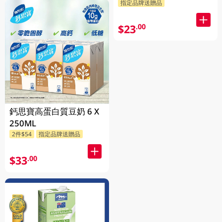
指定品牌送贈品
$23
.00
鈣思寶高蛋白質豆奶 6 X
250ML
2件$54
指定品牌送贈品
$33
.00