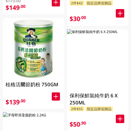
$173.00
2件$42
指定品牌送贈品
包裝隨機發貨)
$149
.00
$30
.00
桂格活關節奶粉 750GM
保利保鮮裝純牛奶 6 X
$139
.00
250ML
2件$55
指定品牌送贈品
$50
.90