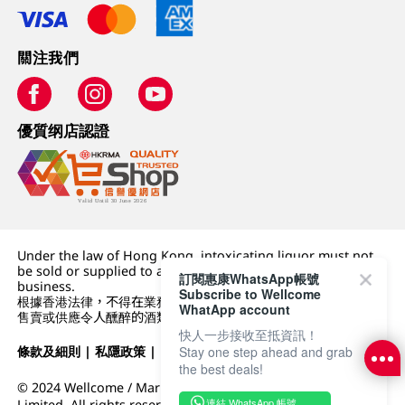
關注我們
優質纲店認證
Under the law of Hong Kong, intoxicating liquor must not
be sold or supplied to a minor (under 18) in the course of
訂閱惠康WhatsApp帳號
business.
Subscribe to Wellcome
根據香港法律，不得在業務過程中，向未成年人 (18 歲以下人士)
WhatApp account
售賣或供應令人醺醉的酒類。
快人一步接收至抵資訊！
條款及細則
|
私隱政策
|
DFI零售集團
Stay one step ahead and grab
the best deals!
© 2024 Wellcome / Market Place. The Dairy Farm Company
連結 WhatsApp 帳號
Limited. All rights reserved.