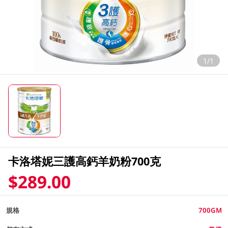
1/1
卡洛塔妮三護高鈣羊奶粉700克
$289.00
規格
700GM