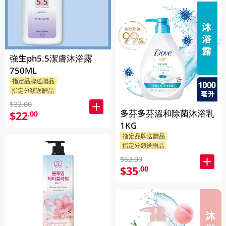
強生ph5.5潔膚沐浴露
750ML
指定品牌送贈品
指定分類送贈品
$32.00
多芬多芬溫和除菌沐浴乳
$22
.00
1KG
指定品牌送贈品
指定分類送贈品
$62.00
$35
.00