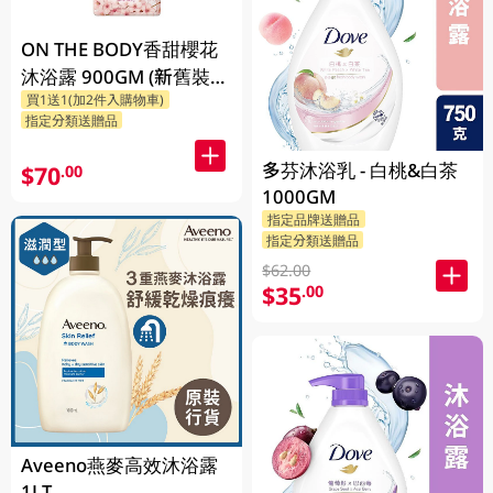
ON THE BODY香甜櫻花
沐浴露 900GM (新舊裝隨
買1送1(加2件入購物車)
機發貨)
指定分類送贈品
多芬沐浴乳 - 白桃&白茶
$70
.00
1000GM
指定品牌送贈品
指定分類送贈品
$62.00
$35
.00
Aveeno燕麥高效沐浴露
1LT