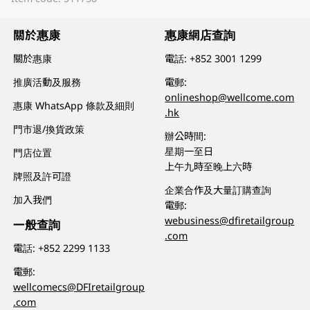
關於惠康
惠康網店查詢
關於惠康
電話:
+852 3001 1299
推廣活動及服務
電郵:
onlineshop@wellcome.com
惠康 WhatsApp 條款及細則
.hk
門市退/換貨政策
辦公時間:
星期一至日
門店位置
上午九時至晚上六時
牌照及許可證
企業合作及大量訂購查詢
加入我們
電郵:
webusiness@dfiretailgroup
一般查詢
.com
電話:
+852 2299 1133
電郵:
wellcomecs@DFIretailgroup
.com