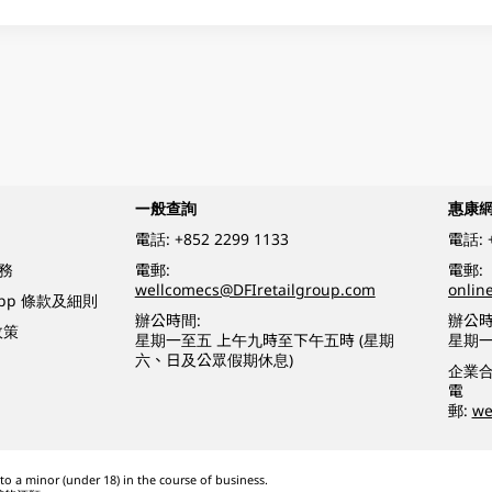
一般查詢
惠康
電話:
+852 2299 1133
電話:
務
電郵:
電郵:
wellcomecs@DFIretailgroup.com
onlin
App 條款及細則
辦公時間:
辦公時
政策
星期一至五 上午九時至下午五時 (星期
星期一
六、日及公眾假期休息)
企業
電
郵:
we
o a minor (under 18) in the course of business.