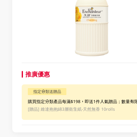
推廣優惠
指定分類送贈品
購買指定分類產品每滿$198，即送1件人氣贈品；數量有
[贈品]
維達抱抱綿3層衛生紙-天然無香 10rolls