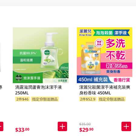
專
滴露滋潤蘆薈泡沫潔手液
潔麗兒殺菌潔手液補充裝爽
250ML
身粉香味 450ML
2件$46
指定分類送贈品
2件$52.9
指定分類送贈品
$35.00
$33
$29
.00
.90