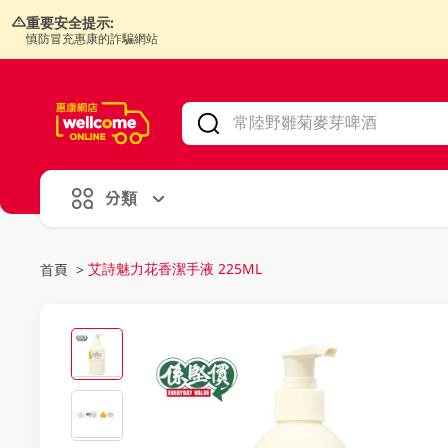
重要安全提示:
慎防冒充惠康的詐騙網站
V
alid Until 30 June 2026
分類
艾詩魅力花香潔手液 225ML
首頁
>