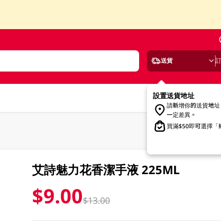
送貨
設置送貨地址
請新增你的送貨地址
一定差異。
買滿$50即可選擇
艾詩魅力花香潔手液 225ML
$9.00
$13.00