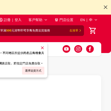
註冊 | 登入
客戶幫助
門店位置
EN | 中
訂單滿
500
元港幣即可享有免費送貨服務
去湊單
，不同地區所提供的產品有機會具
「網購店取」於指定門店免費自取。
選擇送貨方式