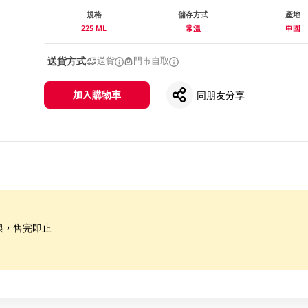
規格
儲存方式
產地
225 ML
常溫
中國
送貨方式
送貨
門市自取
加入購物車
同朋友分享
限，售完即止