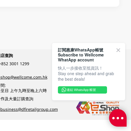
訂閱惠康WhatsApp帳號
Subscribe to Wellcome
網店查詢
付款方式
WhatApp account
+852 3001 1299
快人一步接收至抵資訊！
Stay one step ahead and grab
關注我們
eshop@wellcome.com.hk
the best deals!
間:
至日 上午九時至晚上六時
連結 WhatsApp 帳號
優質纲店認證
合作及大量訂購查詢
business@dfiretailgroup.com