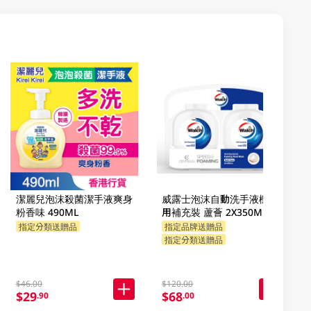
潔麗兒泡沫殺菌潔手液爽身
威露士泡沫自動洗手液機專
粉香味 490ML
用補充裝 蘆薈 2X350ML
指定分類送贈品
指定品牌送贈品
指定分類送贈品
$46.00
$120.00
$29
$68
.90
.00