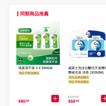
同類商品推薦
滴露潔手液 3 X 500GM
威露士泡沫自動洗手液機
用補充裝 清香 2X350ML
指定分類送贈品
指定品牌送贈品
指定分類送贈品
$120.00
$80
$68
.00
.00