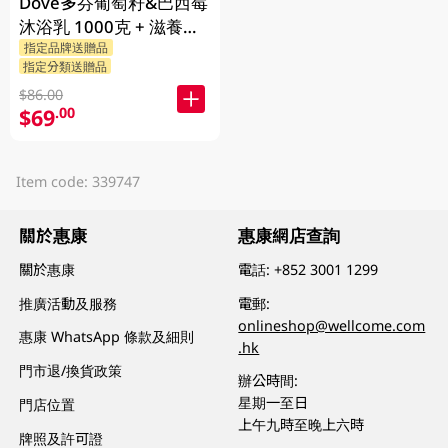
Dove多芬葡萄籽&巴西莓
沐浴乳 1000克 + 滋養柔
指定品牌送贈品
嫰沐浴乳 1000克 + 隨機
指定分類送贈品
贈品 200克
$86.00
$69
.00
Item code: 339747
關於惠康
惠康網店查詢
關於惠康
電話:
+852 3001 1299
推廣活動及服務
電郵:
onlineshop@wellcome.com
惠康 WhatsApp 條款及細則
.hk
門市退/換貨政策
辦公時間:
星期一至日
門店位置
上午九時至晚上六時
牌照及許可證