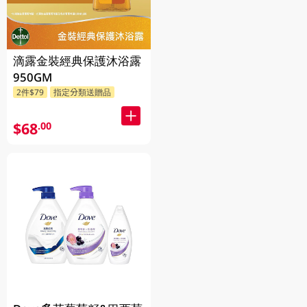
滴露金裝經典保護沐浴露
950GM
2件$79
指定分類送贈品
$68
.00