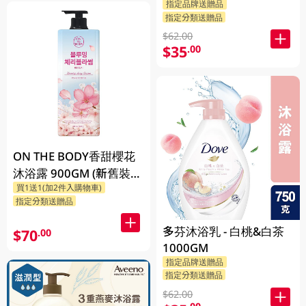
指定品牌送贈品
指定分類送贈品
$62.00
$35
.00
ON THE BODY香甜櫻花
沐浴露 900GM (新舊裝隨
買1送1(加2件入購物車)
機發貨)
指定分類送贈品
多芬沐浴乳 - 白桃&白茶
$70
.00
1000GM
指定品牌送贈品
指定分類送贈品
$62.00