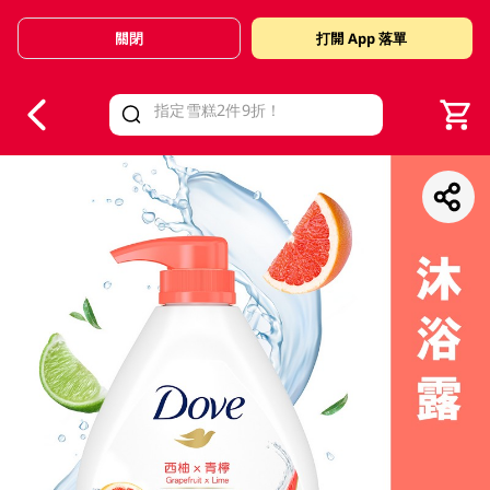
關閉
打開 App 落單
V
alid Until 30 June 2026