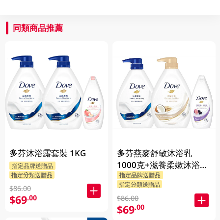
同類商品推薦
多芬沐浴露套裝 1KG
多芬燕麥舒敏沐浴乳
1000克+滋養柔嫰沐浴乳
指定品牌送贈品
指定分類送贈品
指定品牌送贈品
1000克+Dove沐浴乳200
指定分類送贈品
克 (隨機發送) 1PK
$86.00
$69
.00
$86.00
$69
.00