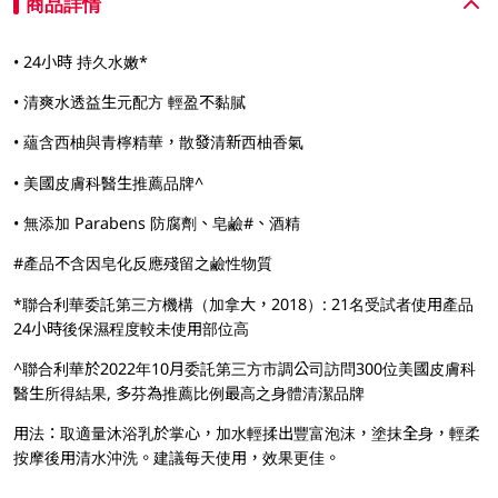
商品詳情
• 24小時 持久水嫩*
• 清爽水透益生元配方 輕盈不黏膩
• 蘊含西柚與青檸精華，散發清新西柚香氣
• 美國皮膚科醫生推薦品牌^
• 無添加 Parabens 防腐劑、皂鹼#、酒精
#產品不含因皂化反應殘留之鹼性物質
*聯合利華委託第三方機構（加拿大，2018）: 21名受試者使用產品
24小時後保濕程度較未使用部位高
^聯合利華於2022年10月委託第三方市調公司訪問300位美國皮膚科
醫生所得結果, 多芬為推薦比例最高之身體清潔品牌
用法：取適量沐浴乳於掌心，加水輕揉出豐富泡沫，塗抹全身，輕柔
按摩後用清水沖洗。建議每天使用，效果更佳。