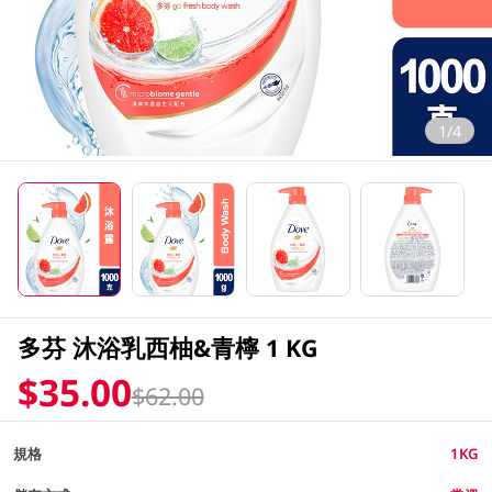
1/4
多芬 沐浴乳西柚&青檸 1 KG
$35.00
$62.00
規格
1KG