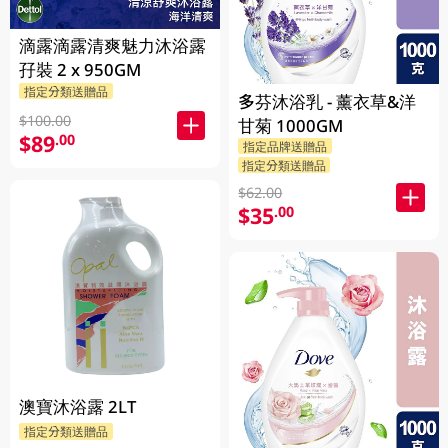
滴露滴露清爽魅力沐浴露
孖裝 2 x 950GM
指定分類送贈品
多芬沐浴乳 - 薰衣草&洋
$100.00
甘菊 1000GM
$89
.00
指定品牌送贈品
指定分類送贈品
$62.00
$35
.00
澳寶沐浴露 2LT
指定分類送贈品