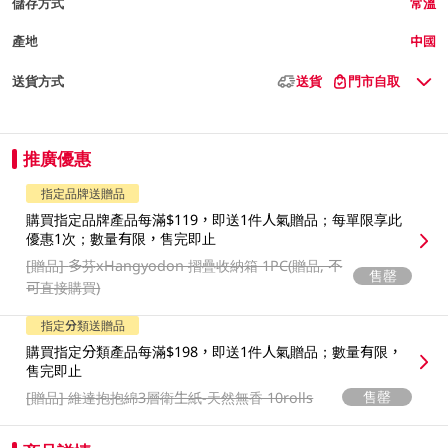
儲存方式
常溫
產地
中國
送貨方式
送貨
門市自取
推廣優惠
指定品牌送贈品
購買指定品牌產品每滿$119，即送1件人氣贈品；每單限享此
優惠1次；數量有限，售完即止
[贈品]
多芬xHangyodon 摺疊收納箱 1PC(贈品, 不
售罄
可直接購買)
指定分類送贈品
購買指定分類產品每滿$198，即送1件人氣贈品；數量有限，
售完即止
售罄
[贈品]
維達抱抱綿3層衛生紙-天然無香 10rolls