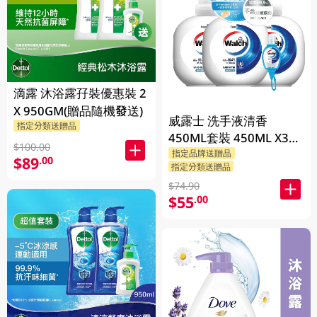
滴露 沐浴露孖裝優惠裝 2
X 950GM(贈品隨機發送)
威露士 洗手液清香
指定分類送贈品
450ML套裝 450ML X3
$100.00
BP
指定品牌送贈品
$89
.00
指定分類送贈品
$74.90
$55
.00